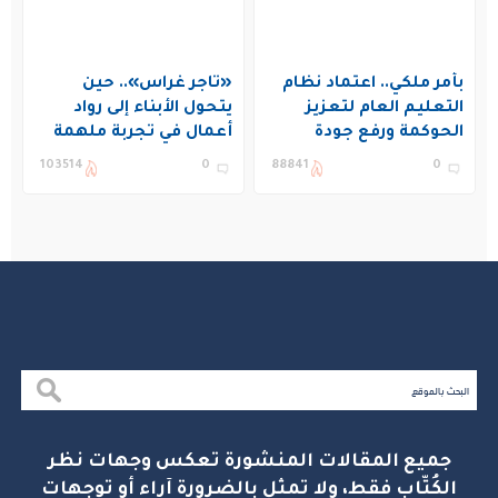
بأمر ملكي.. اعتماد نظام
«تاجر غراس».. حين
التعليم العام لتعزيز
يتحول الأبناء إلى رواد
الحوكمة ورفع جودة
أعمال في تجربة ملهمة
التعليم في المملكة
بنادي غراس الصيفي
103514
0
88841
0
بالجبيل
جميع المقالات المنشورة تعكس وجهات نظر
الكُتّاب فقط، ولا تمثل بالضرورة آراء أو توجهات