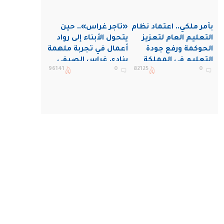
بأمر ملكي.. اعتماد نظام
«تاجر غراس».. حين
التعليم العام لتعزيز
يتحول الأبناء إلى رواد
الحوكمة ورفع جودة
أعمال في تجربة ملهمة
التعليم في المملكة
بنادي غراس الصيفي
96141
0
82125
0
بالجبيل