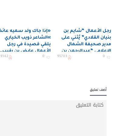
رجل الأعمال “شايم بن
«إذا جاك ولد سميه عائ
بنيان القلادي” يُثني على
»الشاعر ذويب الخياري
مدير صحيفة الشمال
يلقي قصيدة في رجل
الإعلامي “عبدالرحمن بن
الأعمال عايض بن رقيب..
79142
0
95703
0
مرشد”
شاهد: ردة فعل الأخير م
داخل ديوان حميد بن
مصلاب
أضف تعليق