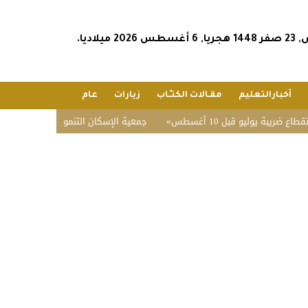
202 ميلاديا.
أخبارالتعليم
مقـالات الكتـّـاب
زيارات
عام
يو قبل 10 أغسطس
جمعية الإسكان التنموي بفيضة أثقب تحقق 96.3% في تقييم الحوكمة