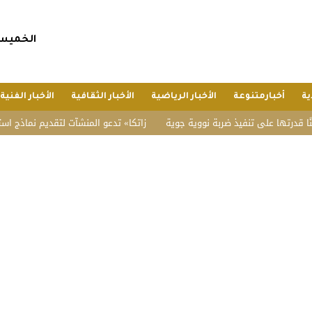
الخميس, 23 صفر 1448 هجريا, 6 أغسطس 6
ية
أخبارمتنوعة
الأخبار الرياضية
الأخبار الثقافية
الأخبار الفنية
 على تنفيذ ضربة نووية جوية
«زاتكا» تدعو المنشآت لتقديم نماذج استقطاع ضريبة يول