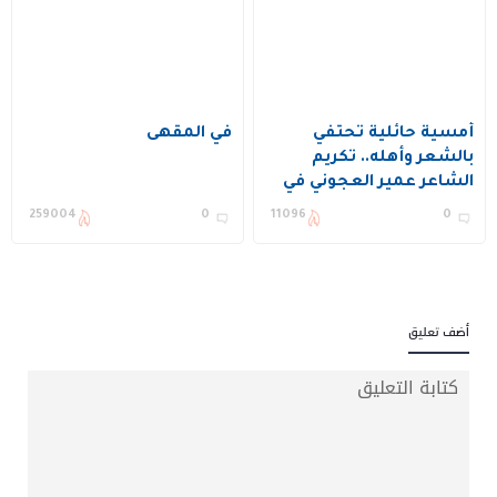
أمسية حائلية تحتفي
في المقهى
بالشعر وأهله.. تكريم
الشاعر عمير العجوني في
ديوان القعابيب
259004
0
11096
0
أضف تعليق