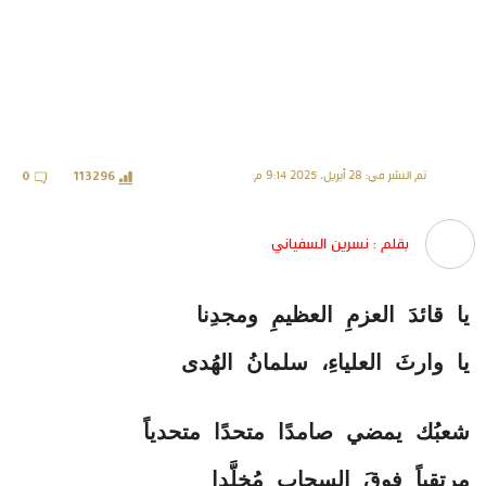
تم النشر في: 28 أبريل، 2025 9:14 م
0
113296
بقلم : نسرين السفياني
يا قائدَ العزمِ العظيمِ ومجدِنا
يا وارثَ العلياءِ، سلمانُ الهُدى
شعبُك يمضي صامدًا متحدًا متحدياً
مرتقياً فوقَ السحابِ مُخلَّدا