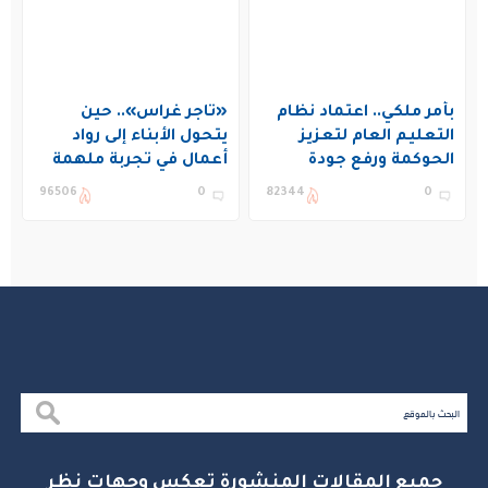
بأمر ملكي.. اعتماد نظام
«تاجر غراس».. حين
التعليم العام لتعزيز
يتحول الأبناء إلى رواد
الحوكمة ورفع جودة
أعمال في تجربة ملهمة
التعليم في المملكة
بنادي غراس الصيفي
96506
0
82344
0
بالجبيل
جميع المقالات المنشورة تعكس وجهات نظر