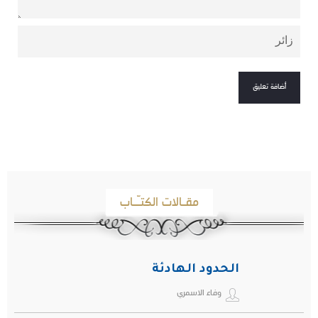
مقـالات الكتـّـاب
الحدود الهادئة
وفاء الاسمري