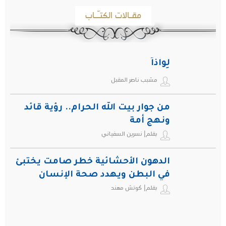
مقـالات الكتـّـاب
لِواذاً
مشبب ناصر المقبل
من جوار بيت الله الحرام.. رؤية قائد
ونهج أمة
بقلم| نسرين السفياني
الدهون الأحشائية خطر صامت يختبئ
في البطن ويهدد صحة الإنسان
بقلم| كوتش مهند