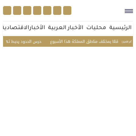
الرئيسية
محليات
الأخبار العربية
الأخبارالاقتصادية
حرس الحدود يحبط تهريب 45 كيلوجرامًا من الحشيش في عسير ويقبض على 3 مخالفين
أخر الأخبار |