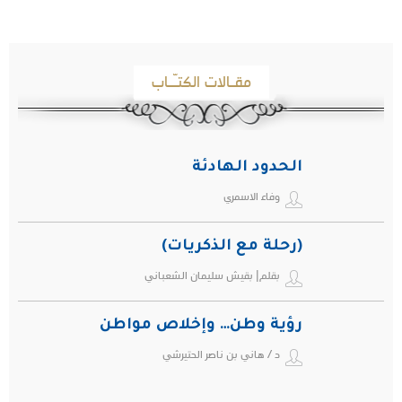
مقـالات الكتـّـاب
الحدود الهادئة
وفاء الاسمري
(رحلة مع الذكريات)
بقلم| بقيش سليمان الشعباني
رؤية وطن… وإخلاص مواطن
د / هاني بن ناصر الحتيرشي