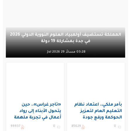
المملكة تستضيف أولمبياد العلوم النووية الدولي 2026
في جدة بمشاركة 19 دولة
03:28 مساءً, 29 Jul 2026
بأمر ملكي.. اعتماد نظام
«تاجر غراس».. حين
التعليم العام لتعزيز
يتحول الأبناء إلى رواد
الحوكمة ورفع جودة
أعمال في تجربة ملهمة
التعليم في المملكة
بنادي غراس الصيفي
99937
0
85629
0
بالجبيل