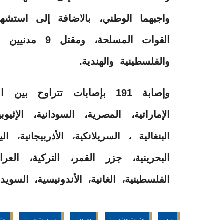
واجبهما الوطني، بالاضافة إلى استشه
القوات المسلحة،
والفلسطينية والهندية.
وإصابة 191 بإصابات تتراوح 
الإماراتية، المصرية، السودانية، الإثيوبية
البنغالية ، السريلانكية، الأذربيجانية، اليم
البحرينية، جزر القمر، التركية، العراقية
الفلسطينية، الغانية، الأندونيسية، السويد
إيران
الأزمات الإقليمية
الإمارات
الدفاعات الجوية
الق