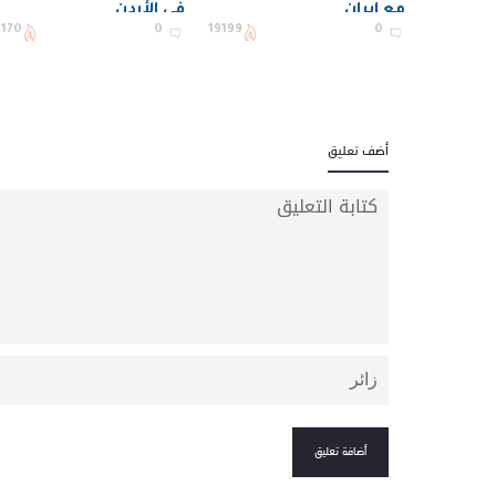
مع إيران
في الأردن
1170
0
19199
0
أضف تعليق