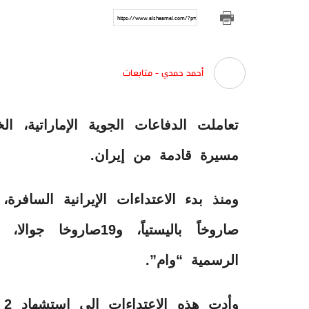
https://www.alshaamal.com/?p=310598
أحمد حمدي - متابعات
مسيرة قادمة من إيران.
الرسمية “وام”.
وأ