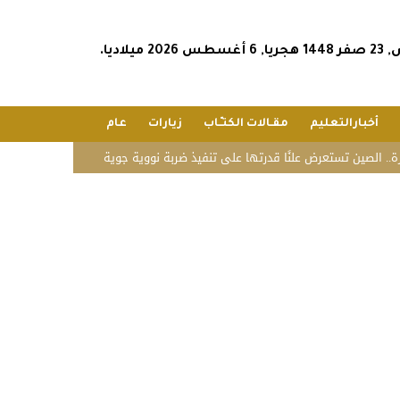
202 ميلاديا.
أخبارالتعليم
مقـالات الكتـّـاب
زيارات
عام
 تستعرض علنًا قدرتها على تنفيذ ضربة نووية جوية
«زاتكا» تدعو المنشآت لتقديم 