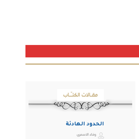
مقـالات الكتـّـاب
الحدود الهادئة
وفاء الاسمري