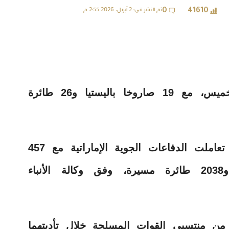
تم النشر في: 2 أبريل، 2026 2:55 م
0
41610
تعاملت الدفاعات الجوية الإماراتية، الخميس، مع 19 صاروخا باليستيا و26 طائرة
ومنذ بدء الاعتداءات الإيرانية السافرة، تعاملت الدفاعات الجوية الإماراتية مع 457
صاروخاً باليستياً، و19صاروخا جوالا، و2038 طائرة مسيرة، وفق وكالة الأنباء
دت هذه الاعتداءات إلى استشهاد 2 من منتسبي القوات المسلحة خلال تأديتهما