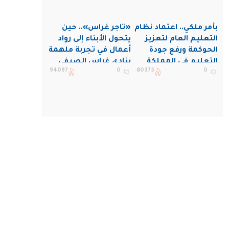
بأمر ملكي.. اعتماد نظام
«تاجر غراس».. حين
التعليم العام لتعزيز
يتحول الأبناء إلى رواد
الحوكمة ورفع جودة
أعمال في تجربة ملهمة
التعليم في المملكة
بنادي غراس الصيفي
94097
0
80373
0
بالجبيل