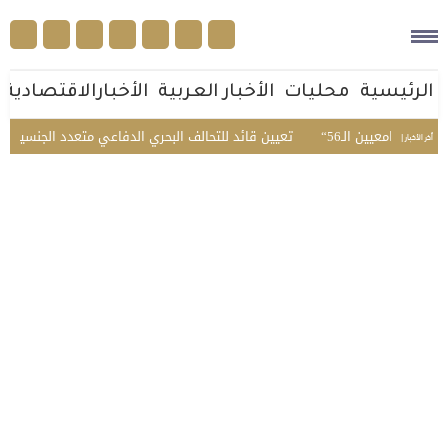
الرئيسية
محليات
الأخبار العربية
الأخبارالاقتصادية
امعيين الـ56
تعيين قائد للتحالف البحري الدفاعي متعدد الجنسيات
المرور يضبط 2357 مركبة
أخر الأخبار |