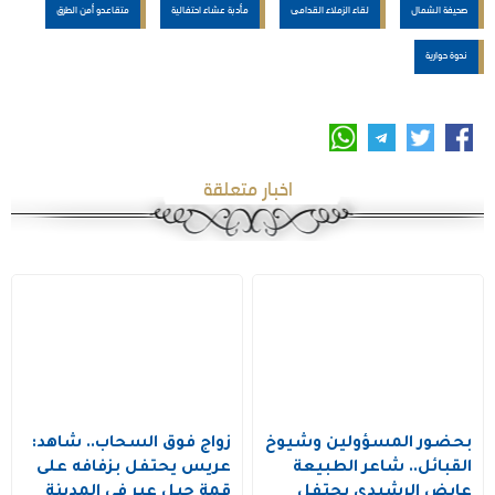
صحيفة الشمال
لقاء الزملاء القدامى
مأدبة عشاء احتفالية
متقاعدو أمن الطرق
ندوة حوارية
اخبار متعلقة
بحضور المسؤولين وشيوخ
زواج فوق السحاب.. شاهد:
القبائل.. شاعر الطبيعة
عريس يحتفل بزفافه على
عايض الرشيدي يحتفل
قمة جبل عير في المدينة