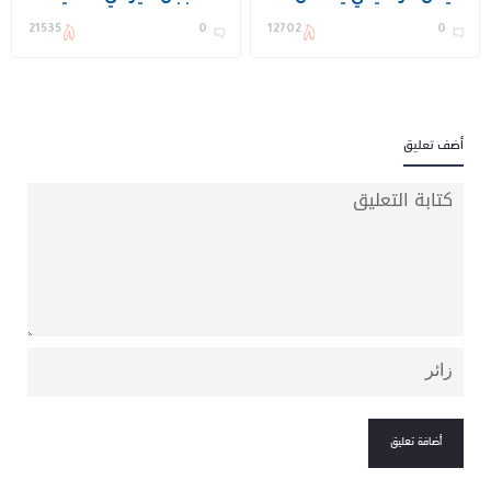
بزواج نجله محمد في
المنورة
21535
0
12702
0
المدينة المنورة
أضف تعليق