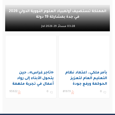
المملكة تستضيف أولمبياد العلوم النووية الدولي 2026
في جدة بمشاركة 19 دولة
03:28 مساءً, 29 Jul 2026
بأمر ملكي.. اعتماد نظام
«تاجر غراس».. حين
التعليم العام لتعزيز
يتحول الأبناء إلى رواد
الحوكمة ورفع جودة
أعمال في تجربة ملهمة
التعليم في المملكة
بنادي غراس الصيفي
95922
0
81979
0
بالجبيل