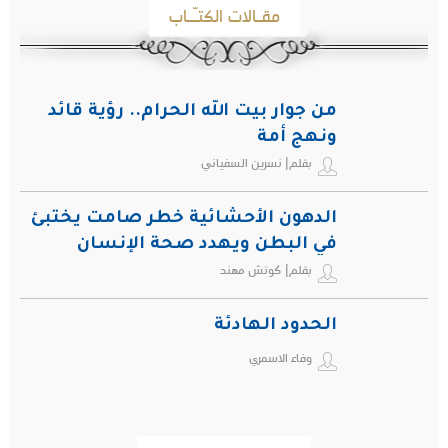
مقـالات الكتـّـاب
من جوار بيت الله الحرام.. رؤية قائد
ونهج أمة
بقلم| نسرين السفياني
الدهون الأحشائية خطر صامت يختبئ
في البطن ويهدد صحة الإنسان
بقلم| كوتش مهند
الحدود الهادئة
وفاء الاسمري