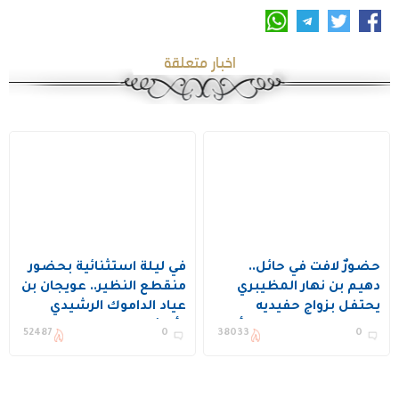
اخبار متعلقة
حضورٌ لافت في حائل..
في ليلة استثنائية بحضور
دهيم بن نهار المظيبري
منقطع النظير.. عويجان بن
يحتفل بزواج حفيديه
عياد الداموك الرشيدي
المهندس بدر والملازم أول
وأبنائه يحتفلون بزواج
52487
0
38033
0
تركي في قصر المعالي
ابنهم “فهد” في حائل
كبيتال