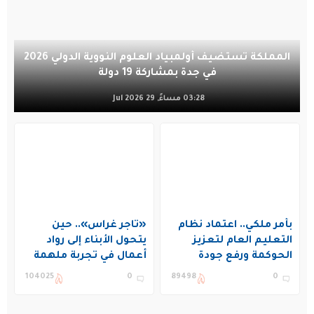
المملكة تستضيف أولمبياد العلوم النووية الدولي 2026
في جدة بمشاركة 19 دولة
03:28 مساءً, 29 Jul 2026
بأمر ملكي.. اعتماد نظام
«تاجر غراس».. حين
التعليم العام لتعزيز
يتحول الأبناء إلى رواد
الحوكمة ورفع جودة
أعمال في تجربة ملهمة
التعليم في المملكة
بنادي غراس الصيفي
104025
0
89498
0
بالجبيل