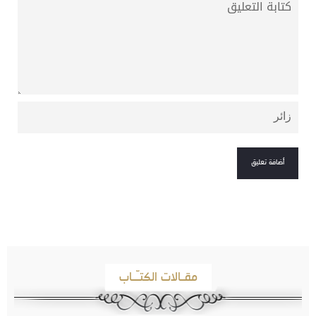
مقـالات الكتـّـاب