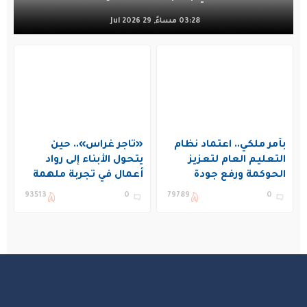
03:28 مساءً, 29 Jul 2026
بأمر ملكي.. اعتماد نظام
«تاجر غراس».. حين
التعليم العام لتعزيز
يتحول الأبناء إلى رواد
الحوكمة ورفع جودة
أعمال في تجربة ملهمة
التعليم في المملكة
بنادي غراس الصيفي
93513
0
79789
0
بالجبيل