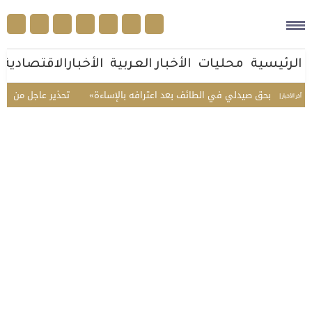
الرئيسية
محليات
الأخبار العربية
الأخبارالاقتصادية
امية بحق صيدلي في الطائف بعد اعترافه بالإساءة
تحذير عاجل من سفارة ال
أخر الأخبار |