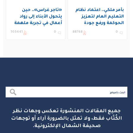
بأمر ملكي.. اعتماد نظام
«تاجر غراس».. حين
التعليم العام لتعزيز
يتحول الأبناء إلى رواد
الحوكمة ورفع جودة
أعمال في تجربة ملهمة
التعليم في المملكة
بنادي غراس الصيفي
103441
0
88768
0
بالجبيل
جميع المقالات المنشورة تعكس وجهات نظر
الكُتّاب فقط، ولا تمثل بالضرورة آراء أو توجهات
صحيفة الشمال الإلكترونية.