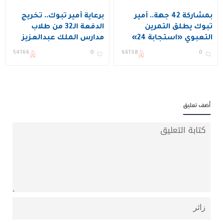
بمشاركة 42 جهة.. أمير
برعاية أمير تبوك.. تخريج
تبوك يطلق التمرين
الدفعة الـ32 من طلاب
التعبوي «استجابة 24»
مدارس الملك عبدالعزيز
النموذجية
54166
0
66138
0
أضف تعليق