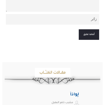
مقـالات الكتـّـاب
لِواذاً
مشبب ناصر المقبل