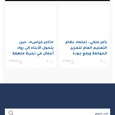
بأمر ملكي.. اعتماد نظام
«تاجر غراس».. حين
التعليم العام لتعزيز
يتحول الأبناء إلى رواد
الحوكمة ورفع جودة
أعمال في تجربة ملهمة
التعليم في المملكة
بنادي غراس الصيفي
111033
0
97163
0
بالجبيل