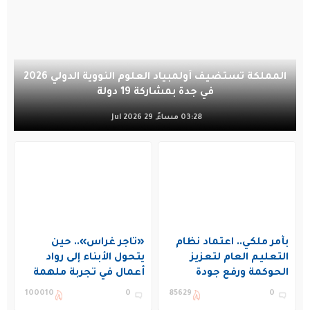
المملكة تستضيف أولمبياد العلوم النووية الدولي 2026
في جدة بمشاركة 19 دولة
03:28 مساءً, 29 Jul 2026
بأمر ملكي.. اعتماد نظام
«تاجر غراس».. حين
التعليم العام لتعزيز
يتحول الأبناء إلى رواد
الحوكمة ورفع جودة
أعمال في تجربة ملهمة
التعليم في المملكة
بنادي غراس الصيفي
100010
0
85629
0
بالجبيل