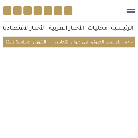
الرئيسية
محليات
الأخبار العربية
الأخبارالاقتصادية
م الشاعر عمير العجوني في ديوان القعابيب
الشؤون الإسلامية تستقبل ضيوف ا
أخر الأخبار |