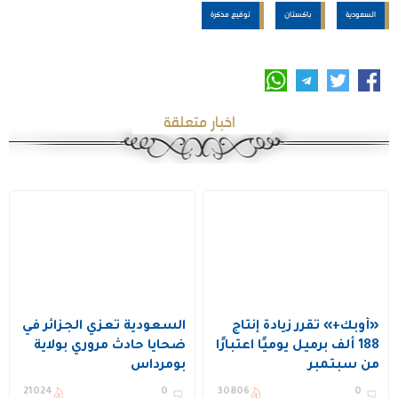
السعودية
باكستان
توقيع مذكرة
اخبار متعلقة
«أوبك+» تقرر زيادة إنتاج
السعودية تعزي الجزائر في
188 ألف برميل يوميًا اعتبارًا
ضحايا حادث مروري بولاية
من سبتمبر
بومرداس
21024
0
30806
0