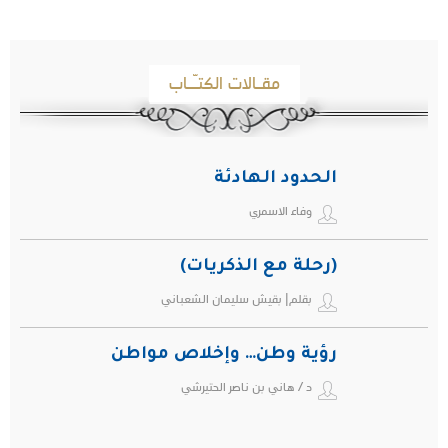
مقـالات الكتـّـاب
الحدود الهادئة
وفاء الاسمري
(رحلة مع الذكريات)
بقلم| بقيش سليمان الشعباني
رؤية وطن… وإخلاص مواطن
د / هاني بن ناصر الحتيرشي