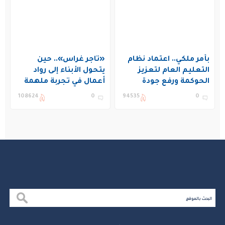
بأمر ملكي.. اعتماد نظام
«تاجر غراس».. حين
التعليم العام لتعزيز
يتحول الأبناء إلى رواد
الحوكمة ورفع جودة
أعمال في تجربة ملهمة
التعليم في المملكة
بنادي غراس الصيفي
108624
0
94535
0
بالجبيل