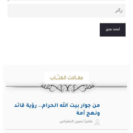
مقـالات الكتـّـاب
من جوار بيت الله الحرام.. رؤية قائد
ونهج أمة
بقلم| نسرين السفياني