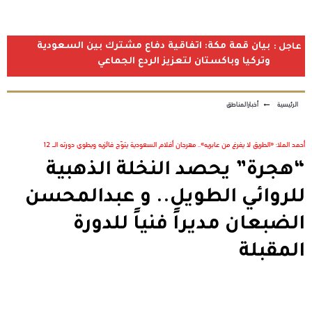
بيان قمة مكة: اتفاقية دفاع مشترك بين السعودية
عاجل :
وتركيا وباكستان لتعزيز الردع الجماعي
الرئيسية
←
أخبارالمناطق
أحمد الملا: «الطريق لا يفرغ من عابريه».. مهرجان أفلام السعودية يتوّج فائزيه ويطوي دورته الـ 12
“هجرة” يحصد النخلة الذهبية
للروائي الطويل.. و عبدالمحسن
الضبعان مديراً فنياً للدورة
المقبلة