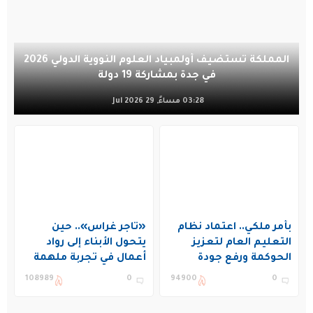
المملكة تستضيف أولمبياد العلوم النووية الدولي 2026
في جدة بمشاركة 19 دولة
03:28 مساءً, 29 Jul 2026
بأمر ملكي.. اعتماد نظام
«تاجر غراس».. حين
التعليم العام لتعزيز
يتحول الأبناء إلى رواد
الحوكمة ورفع جودة
أعمال في تجربة ملهمة
التعليم في المملكة
بنادي غراس الصيفي
108989
0
94900
0
بالجبيل