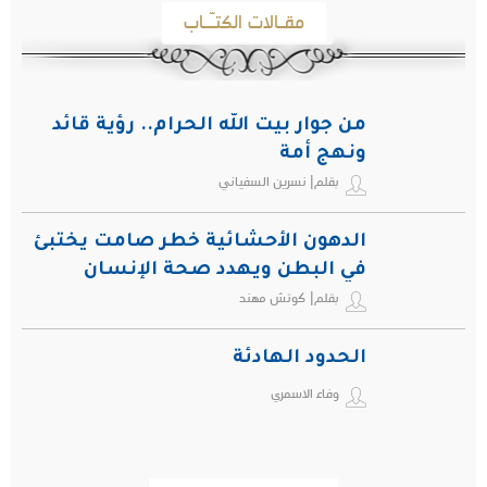
مقـالات الكتـّـاب
من جوار بيت الله الحرام.. رؤية قائد
ونهج أمة
بقلم| نسرين السفياني
الدهون الأحشائية خطر صامت يختبئ
في البطن ويهدد صحة الإنسان
بقلم| كوتش مهند
الحدود الهادئة
وفاء الاسمري