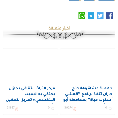
اخبار متعلقة
جمعية مشاة وهايكنج
مركز التراث الثقافي بجازان
جازان تنفذ برنامج “المشي
يحتفي بـ«السبت
أسلوب حياة” بمحافظة أبو
البنفسجي» تعزيزا لتمكين
عريش
الأشخاص ذوي الإعاقة
21827
0
39274
0