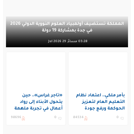
المملكة تستضيف أولمبياد العلوم النووية الدولي 2026
في جدة بمشاركة 19 دولة
03:28 مساءً, 29 Jul 2026
بأمر ملكي.. اعتماد نظام
«تاجر غراس».. حين
التعليم العام لتعزيز
يتحول الأبناء إلى رواد
الحوكمة ورفع جودة
أعمال في تجربة ملهمة
التعليم في المملكة
بنادي غراس الصيفي
98696
0
84534
0
بالجبيل