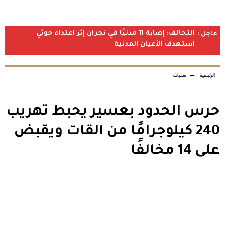
التحالف: إصابة 11 مدنيًا في نجران إثر اعتداء حوثي
عاجل :
استهدف الأعيان المدنية
الرئيسية
←
محليات
حرس الحدود بعسير يحبط تهريب
240 كيلوجرامًا من القات ويقبض
على 14 مخالفًا