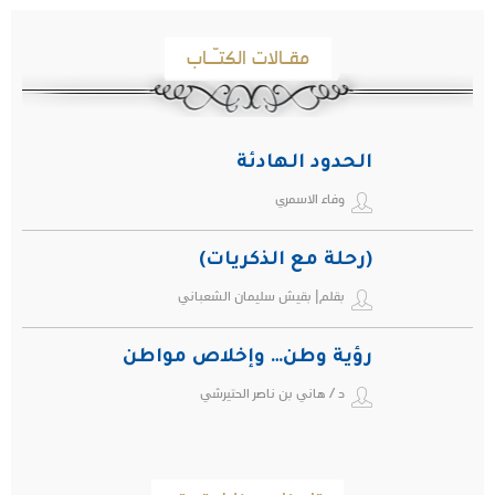
مقـالات الكتـّـاب
الحدود الهادئة
وفاء الاسمري
(رحلة مع الذكريات)
بقلم| بقيش سليمان الشعباني
رؤية وطن… وإخلاص مواطن
د / هاني بن ناصر الحتيرشي