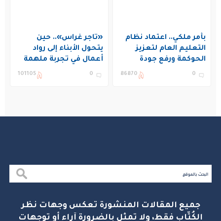
بأمر ملكي.. اعتماد نظام
«تاجر غراس».. حين
التعليم العام لتعزيز
يتحول الأبناء إلى رواد
الحوكمة ورفع جودة
أعمال في تجربة ملهمة
التعليم في المملكة
بنادي غراس الصيفي
101105
0
86870
0
بالجبيل
جميع المقالات المنشورة تعكس وجهات نظر
الكُتّاب فقط، ولا تمثل بالضرورة آراء أو توجهات