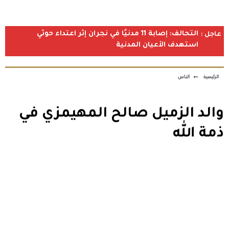
التحالف: إصابة 11 مدنيًا في نجران إثر اعتداء حوثي
عاجل :
استهدف الأعيان المدنية
الرئيسية
←
الناس
والد الزميل صالح المهيمزي في
ذمة الله