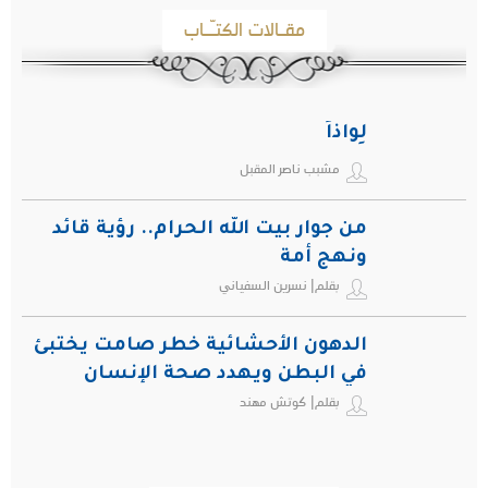
مقـالات الكتـّـاب
لِواذاً
مشبب ناصر المقبل
من جوار بيت الله الحرام.. رؤية قائد
ونهج أمة
بقلم| نسرين السفياني
الدهون الأحشائية خطر صامت يختبئ
في البطن ويهدد صحة الإنسان
بقلم| كوتش مهند