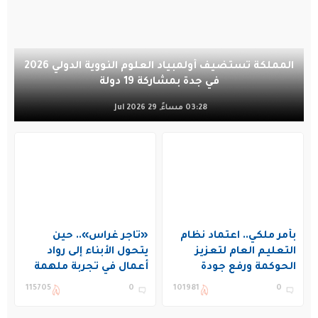
المملكة تستضيف أولمبياد العلوم النووية الدولي 2026
في جدة بمشاركة 19 دولة
03:28 مساءً, 29 Jul 2026
بأمر ملكي.. اعتماد نظام
«تاجر غراس».. حين
التعليم العام لتعزيز
يتحول الأبناء إلى رواد
الحوكمة ورفع جودة
أعمال في تجربة ملهمة
التعليم في المملكة
بنادي غراس الصيفي
115705
0
101981
0
بالجبيل