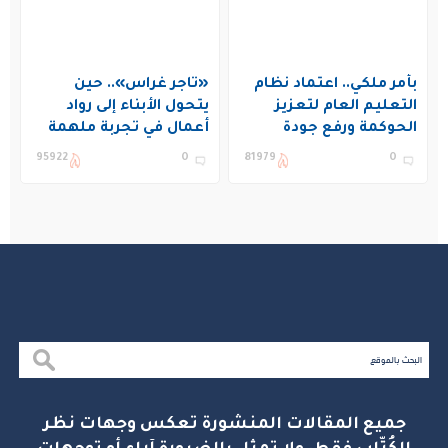
بأمر ملكي.. اعتماد نظام
«تاجر غراس».. حين
التعليم العام لتعزيز
يتحول الأبناء إلى رواد
الحوكمة ورفع جودة
أعمال في تجربة ملهمة
التعليم في المملكة
بنادي غراس الصيفي
95922
0
81979
0
بالجبيل
جميع المقالات المنشورة تعكس وجهات نظر