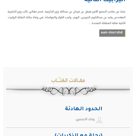
اليزابيث الثانية
نيابة عن صاحب السمو الأمير فيصل بن فرحان بن عبدالله وزير الخارجية، قدم معالي نائب وزير الخارجية
المهندس وليد بن عبدالكريم الخريجي، اليوم، واجب العزاء والمواساة، في وفاة جلالة الملكة اليزابيث
الثانية ملكة المملكة المتحدة ...
aan-morshd
مقـالات الكتـّـاب
الحدود الهادئة
وفاء الاسمري