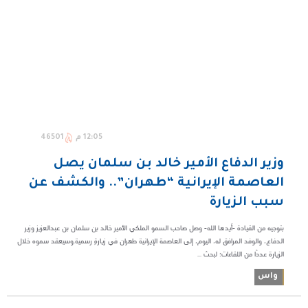
12:05 م
46501
وزير الدفاع الأمير خالد بن سلمان يصل
العاصمة الإيرانية “طهران”.. والكشف عن
سبب الزيارة
بتوجيه من القيادة -أيدها الله- وصل صاحب السمو الملكي الأمير خالد بن سلمان بن عبدالعزيز وزير
الدفاع، والوفد المرافق له، اليوم، إلى العاصمة الإيرانية طهران في زيارةٍ رسمية.وسيعقد سموه خلال
الزيارة عددًا من اللقاءات؛ لبحث ...
واس