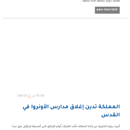
فعالية دولية تنظمها أمانة منطقة ...
aan-morshd
10:58 م
38033
المملكة تدين إغلاق مدارس الأونروا في
القدس
أعربت وزارة الخارجية عن إدانة المملكة بأشد العبارات أوامر الإغلاق التي أصدرتها إسرائيل بحق ستّ