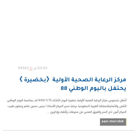
03:43 م
99363
مركز الرعاية الصحية الأولية《بخضيرة 》
يحتفل باليوم الوطني 88
أحتفل منسوبي مركز الرعاية الصحية الأولية بخضيرة اليوم الثلاثاء ١٤٤٠/١/١٥هـ بمناسبة اليوم الوطني
الثامن والثمانينللمملكة العربية السعودية برعاية مدير المركز الأستاذ/ يحيى حسين قاصر وحضور طبيب
المركز أمين تاج السر والفريق الصحي من ممرضات وأطباء وإداريين ...
aan-morshd