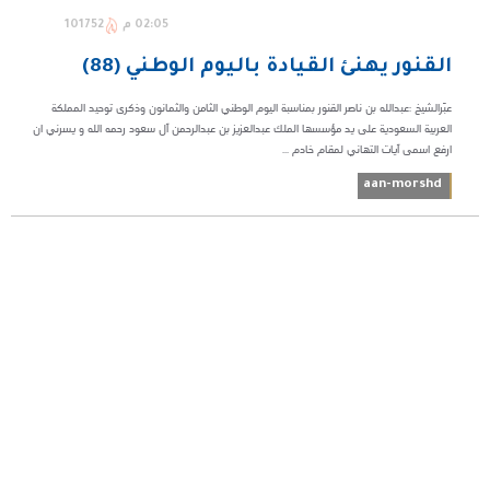
02:05 م
101752
القنور يهنئ القيادة باليوم الوطني (88)
عبّرالشيخ :عبدالله بن ناصر القنور بمناسبة اليوم الوطني الثامن والثمانون وذكرى توحيد المملكة
العربية السعودية على يد مؤسسها الملك عبدالعزيز بن عبدالرحمن آل سعود رحمه الله و يسرني ان
ارفع اسمى آيات التهاني لمقام خادم ...
aan-morshd