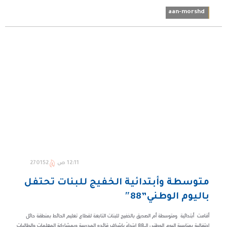
aan-morshd
12:11 ص
270152
متوسطة وأبتدائية الخفيج للبنات تحتفل
باليوم الوطني”88″
أقامت أبتدائية ومتوسطة أم الصديق بالخفيج للبنات التابعة لقطاع تعليم الحائط بمنطقة حائل
احتفالية بمناسبة اليوم الوطني الـ٨٨ ابتداءً بإشراف قائده المدرسة وبمشاركة المعلمات والطالبات