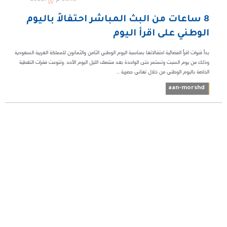
8 ساعات من البث المباشر احتفالاً باليوم
الوطني على اقرأ اليوم
بدأ قنوات اقرأ الفضائية احتفالاتها بمناسبة اليوم الوطني الثامن والثمانون للمملكة العربية السعودية
وذلك من يوم السبت وتستمر حتى الواحدة بعد منتصف الليل اليوم الأحد .وتنوعت فقرات التغطية
الخاصة باليوم الوطني من خلال تهاني حصرية ...
aan-morshd