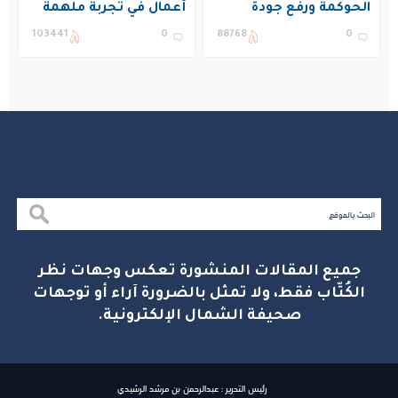
الحوكمة ورفع جودة
أعمال في تجربة ملهمة
التعليم في المملكة
بنادي غراس الصيفي
103441
0
88768
0
بالجبيل
جميع المقالات المنشورة تعكس وجهات نظر
الكُتّاب فقط، ولا تمثل بالضرورة آراء أو توجهات
صحيفة الشمال الإلكترونية.
رئيس التحرير : عبدالرحمن بن مرشد الرشيدي