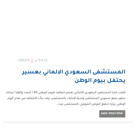
04:12 م
289229
المستشفى السعودي الالماني بعسير
يحتفل بيوم الوطن
اقامت ادارة المستشفى السعودي الالماني بعسير احتفالية باليوم الوطني 88 ( للمجد والعليا ) وذلك
بحضور جميع منسوبي المستشفى ومدراء الادارات بالمستشفى .وقد بدأت الاحتفالية في صباح اليوم
الوطني بزيارة لجميع المرضى المنومين بالمستشفى حيث ...
aan-morshd