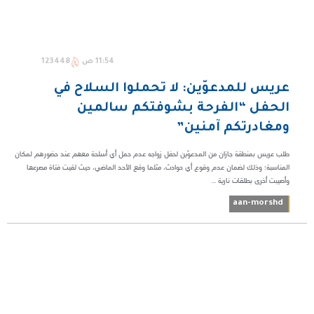
11:54 ص
123448
عريس للمدعوّين: لا تحملوا السلاح في
الحفل “الفرحة بشوفتكم سالمين
ومغادرتكم آمنين”
طلب عريس بمنطقة جازان من المدعوّين لحفل زواجه عدم حمل أي أسلحة معهم عند حضورهم لمكان
المناسبة؛ وذلك لضمان عدم وقوع أي حوادث، مثلما وقع الأحد الماضي، حيث لقيت فتاة مصرعها
وأصيبت أخرى بطلقات نارية ...
aan-morshd