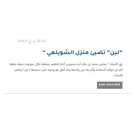
06:20 م
122671
“لين” تضيئ منزل الشويلعي “
رزق الأستاذ / سلمي محمد بن خلف أحد منسوبي أدارة التعليم بمنطقة حائل بمولوده جميلة جعلها
الله من مواليد السعادة وأقر بها عين والديها وقد أتفق هو وحرمه على تسميتها ( لين ) وتلقى
الأستاذ ...
aan-morshd