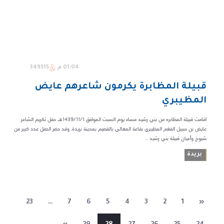
01:04 م
349515
قبيلة المظابرة يكرمون شاعرهم عايض
المظيبري
اقامت قبيلة المظابره من بني رشيد مساء يوم السبت الموافق 1439/11/1هـ حفل تكريم الشاعر
عايض بن سبيل الفغم المظيبري بقاعة المعالي بالقصيم بمدينة بريدة. وقد حضر الحفل عدد كبير من
شيوخ وأعيان قبيلة بني رشيد ...
بريدة
23
…
7
6
5
4
3
2
1
«