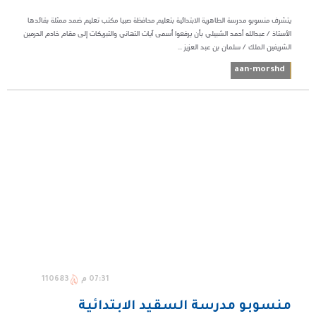
يتشرف منسوبو مدرسة الطاهرية الابتدائية بتعليم محافظة صبيا مكتب تعليم ضمد ممثلة بقائدها
الأستاذ / عبدالله أحمد الشبيلي بأن يرفعوا أسمى آيات التهاني والتبريكات إلى مقام خادم الحرمين
الشريفين الملك / سلمان بن عبد العزيز ...
aan-morshd
07:31 م
110683
منسوبو مدرسة السقيد الابتدائية