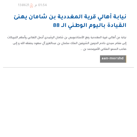
01:54 م
138621
نيابة أهالي قرية المغددية بن شامان يهنئ
القيادة باليوم الوطني الـ 88
نيابة عن أهالي قرية المغددية رفع الأستاذعويص بن شامان الرشيدي أجمل التهاني وأعظم التبريكات
إلى مقام سيدي خادم الحرمين الشريفين الملك سلمان بن عبدالعزيز آل سعود يحفظه الله و إلى
صاحب السمو الملكي الأميرمحمد بن ...
aan-morshd