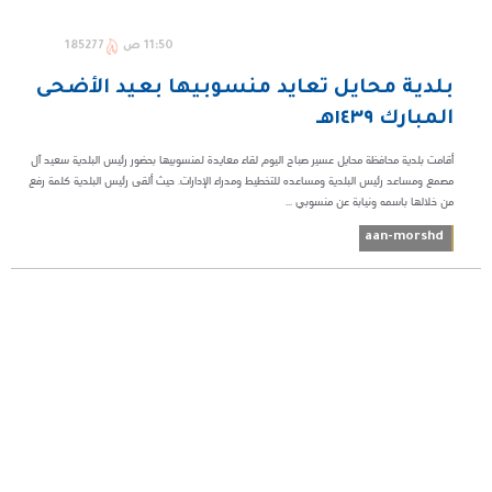
11:50 ص
185277
بلدية محايل تعايد منسوبيها بعيد الأضحى
المبارك ١٤٣٩هـ
أقامت بلدية محافظة محايل عسير صباح اليوم لقاء معايدة لمنسوبيها بحضور رئيس البلدية سعيد آل
مصمع ومساعد رئيس البلدية ومساعده للتخطيط ومدراء الإدارات. حيث ألقى رئيس البلدية كلمة رفع
من خلالها باسمه ونيابة عن منسوبي ...
aan-morshd