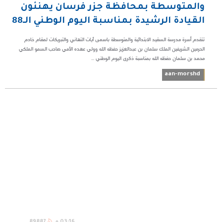
والمتوسطة بمحافظة جزر فرسان يهنئون
القيادة الرشيدة بمناسبة اليوم الوطني الـ88
تتقدم أسرة مدرسة السقيد الابتدائية والمتوسطة باسمى آيات التهاني والتبريكات لمقام خادم
الحرمين الشريفين الملك سلمان بن عبدالعزيز حفظه الله وولي عهده الأمي صاحب السمو الملكي
محمد بن سلمان حفظه الله بمناسبة ذكرى اليوم الوطني ...
aan-morshd
03:16 م
89887