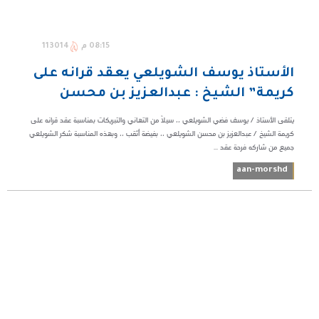
08:15 م
113014
الأستاذ يوسف الشويلعي يعقد قرانه على
كريمة” الشيخ : عبدالعزيز بن محسن
يتلقى الأستاذ / يوسف فضي الشويلعي ،، سيلاً من التهاني والتبريكات بمناسبة عقد قرانه على
كريمة الشيخ / عبدالعزيز بن محسن الشويلعي ،، بفيضة أثقب ،، وبهذه المناسبة شكر الشويلعي
جميع من شاركه فرحة عقد ...
aan-morshd