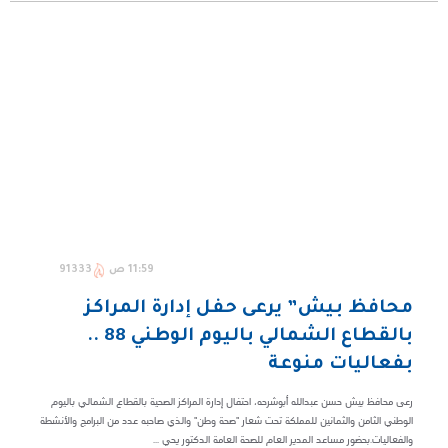
11:59 ص
91333
محافظ بيش” يرعى حفل إدارة المراكز
بالقطاع الشمالي باليوم الوطني 88 ..
بفعاليات منوعة
رعى محافظ بيش حسن عبدالله أبوشرحه، احتفال إدارة المراكز الصحية بالقطاع الشمالي باليوم
الوطني الثامن والثمانين للمملكة تحت شعار "صحة وطن" والذي صاحبه عدد من البرامج والأنشطة
والفعاليات.بحضور مساعد المدير العام للصحة العامة الدكتور يحي ...