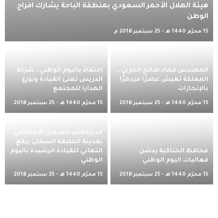
هيئة الهلال الأحمر السعودي بمنطقة الباحة يشارك افراح
الوطن
15 محرّم 1440 هـ - 25 سبتمبر 2018 م
المهندس فهاد صالح الحربي …
احتفاءً باليوم الوطني.. شركة
المملكة تعيش عصرًا مزدهرًا
الدريس تهنئ القيادة وتوزع
بالإنجازات
الهدايا للمجتمع
15 محرّم 1440 هـ - 25 سبتمبر 2018
15 محرّم 1440 هـ - 25 سبتمبر 2018
م
م
مديرمكتب الضمان الاجتماعي
بمدينة الحليفة السفلى يرفع
محافظ الحناكية يدشن
التهاني للقيادة الرشيدة باليوم
فعاليات اليوم الوطني
الوطني
15 محرّم 1440 هـ - 25 سبتمبر 2018
15 محرّم 1440 هـ - 25 سبتمبر 2018
م
م