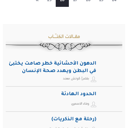
»
29
28
27
26
25
24
مقـالات الكتـّـاب
الدهون الأحشائية خطر صامت يختبئ
في البطن ويهدد صحة الإنسان
بقلم| كوتش مهند
الحدود الهادئة
وفاء الاسمري
(رحلة مع الذكريات)