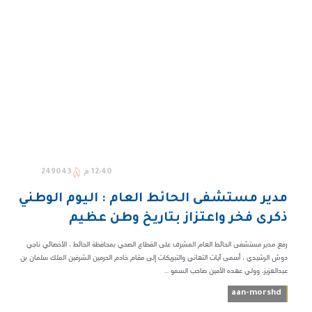
12:40 م
249043
مدير مستشفى الحائط العام : اليوم الوطني
ذكرى فخر واعتزاز بتاريخ وطن عظيم
رفع مدير مستشفى الحائط العام المشرف على القطاع الصحي بمحافظة الحائط ، الأخصائي ناجي
دوش الرشيدي ، أسمى آيات التهاني والتبريكات إلى مقام خادم الحرمين الشرفين الملك سلمان بن
عبدالعزيز، وولي عهده الأمين صاحب السمو ...
aan-morshd