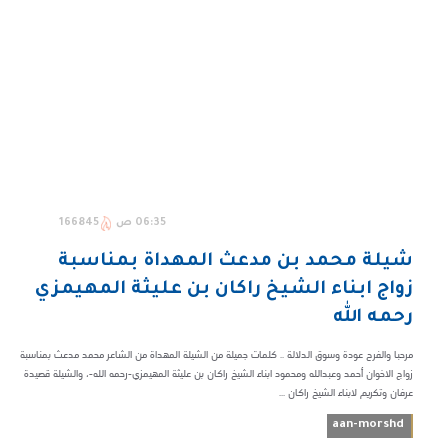
06:35 ص
166845
شيلة محمد بن مدعث المهداة بمناسبة
زواج ابناء الشيخ راكان بن عليثة المهيمزي
رحمه الله
مرحبا والفرح عودة وسوق الدلالة .. كلمات جميلة من الشيلة المهداة من الشاعر محمد مدعث بمناسبة
زواج الاخوان أحمد وعبدالله ومحمود ابناء الشيخ راكان بن عليثة المهيمزي-رحمه الله-، والشيلة قصيدة
عرفان وتكريم لابناء الشيخ راكان ...
aan-morshd