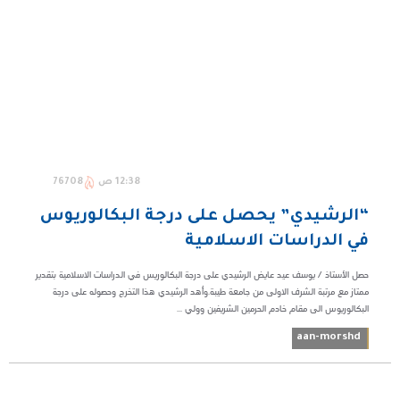
12:38 ص
76708
“الرشيدي” يحصل على درجة البكالوريوس
في الدراسات الاسلامية
حصل الأستاذ / يوسف عيد عايض الرشيدي على درجة البكالوريس في الدراسات الاسلامية بتقدير
ممتاز مع مرتبة الشرف الاولى من جامعة طيبة.وأهد الرشيدي هذا التخرج وحصوله على درجة
البكالوريوس الى مقام خادم الحرمين الشريفين وولي ...
aan-morshd