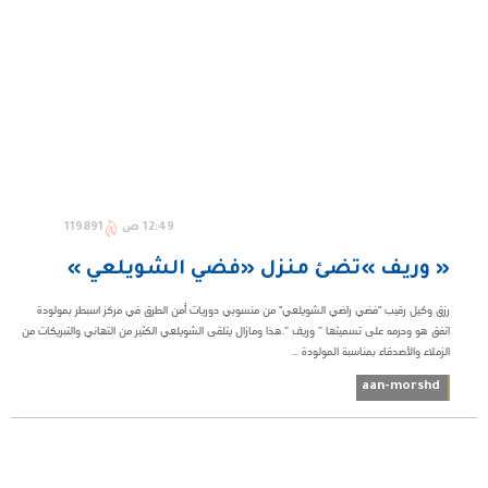
12:49 ص
119891
« وريف »تضئ منزل «فضي الشويلعي »
رزق وكيل رقيب "فضي راضي الشويلعي" من منسوبي دوريات أمن الطرق في مركز اسبطر بمولودة
اتفق هو وحرمه على تسميتها ” وريف ”.هذا ومازال يتلقى الشويلعي الكثير من التهاني والتبريكات من
الزملاء والأصدقاء بمناسبة المولودة ...
aan-morshd