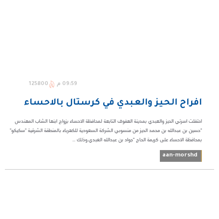
09:59 م
125800
افراح الحيز والعبدي في كرستال بالاحساء
احتفلت اسرتي الحيز والعبدي بمدينة الهفوف التابعة لمحافظة الاحساء بزواج ابنها الشاب المهندس
"حسين بن عبدالله بن محمد الحيز من منسوبي الشركة السعودية للكهرباء بالمنطقة الشرقية "سكيكو"
بمحافظة الاحساء على كريمة الحاج "جواد بن عبدالله العبدي.وذلك ...
aan-morshd