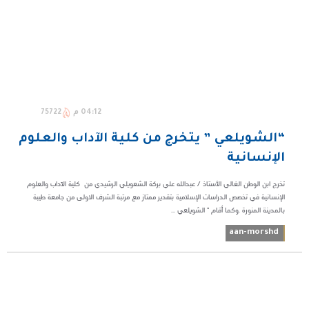
04:12 م
75722
“الشويلعي ” يتخرج من كلية الآداب والعلوم
الإنسانية
تخرج ابن الوطن الغالي الأستاذ / عبدالله علي بركة الشعويلي الرشيدي من كلية الآداب والعلوم
الإنسانية في تخصص الدراسات الإسلامية بتقدير ممتاز مع مرتبة الشرف الاولى من جامعة طيبة
بالمدينة المنورة .وكما أقام " الشويلعي ...
aan-morshd