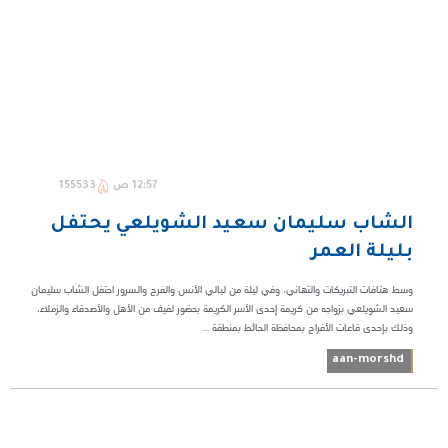
12:57 ص
155533
الشاب سليمان سعيد الشويلعي يحتفل
بليلة العمر
وسط هتافات التبريكات والتهاني، وفي ليلة من ليالي الأنس والفرح والسرور احتفل الشاب سليمان
سعيد الشويلعي بزواجه من كريمة إحدى الأسر الكريمة بحضور لفيف من الأهل والأصدقاء والزملاء،
وذلك بإحدى قاعات الأفراح بمحافظة الحائط بمنطقة ...
aan-morshd