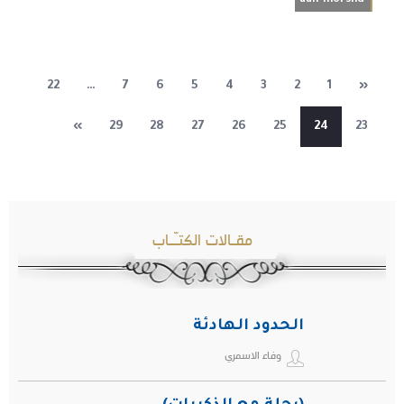
aan-morshd
22
…
7
6
5
4
3
2
1
«
»
29
28
27
26
25
24
23
مقـالات الكتـّـاب
الحدود الهادئة
وفاء الاسمري