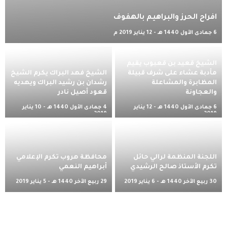
افراح الحرز والبراهيم بالهفوف
6 جمادى الأول 1440 هـ - 12 يناير 2019 م
الشيخ قعيد بن قعبوب يقيم
مأدبة عشاء على شرف قبيلة
الشيخ فهد البراك يكرم الشيخ
المظابرة والمشاعلة
رشدان بن رشيد البراك ويهديه
والعجاونة
قعود أصيل نادر
6 جمادى الأول 1440 هـ - 12 يناير
4 جمادى الأول 1440 هـ - 10 يناير
2019 م
2019 م
اللجنة المنظمة لرالي حائل
محافظة هروب تكرم الإعلامي
تكرم الأستاذ صالح الرشيدي
أبراهيم النعمي
30 ربيع الآخر 1440 هـ - 6 يناير 2019
29 ربيع الآخر 1440 هـ - 5 يناير 2019
م
م