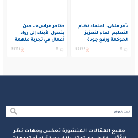
بأمر ملكي.. اعتماد نظام
«تاجر غراس».. حين
التعليم العام لتعزيز
يتحول الأبناء إلى رواد
الحوكمة ورفع جودة
أعمال في تجربة ملهمة
التعليم في المملكة
بنادي غراس الصيفي
98112
0
83877
0
بالجبيل
جميع المقالات المنشورة تعكس وجهات نظر