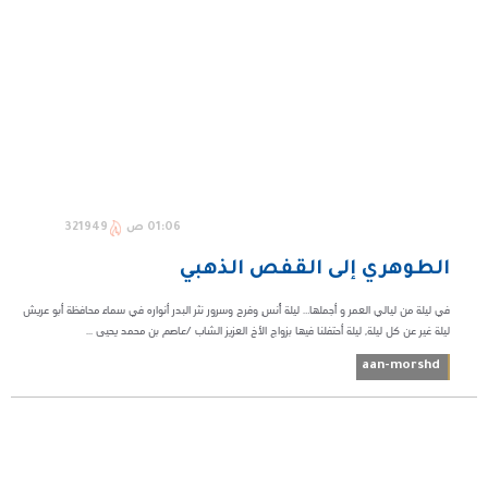
01:06 ص
321949
الطوهري إلى القفص الذهبي
في ليلة من ليالي العمر و أجملها… ليلة أُنسٍ وفرح وسرور نثر البدر أنواره في سماء محافظة أبو عريش
ليلة غير عن كل ليلة, ليلة أحتفلنا فيها بزواج الأخ العزيز الشاب /عاصم بن محمد يحيى ...
aan-morshd