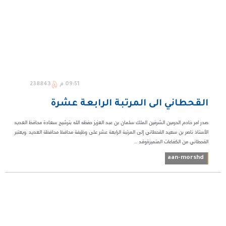
09:51 م
238843
القحطاني الى المرتبة الرابعة عشرة
صدر امر خادم الحرمين الشرفين الملك سلمان بن عبد العزيز حفظه الله بترشيح سعادة محافظ العديد
الأستاذ ناصر بن سعيد القحطاني إلى المرتبة الرابعة عشر على وظيفة محافظ محافظة العديد .ويعتبر
القحطاني من الكفاءات المتميزةوقد ...
aan-morshd