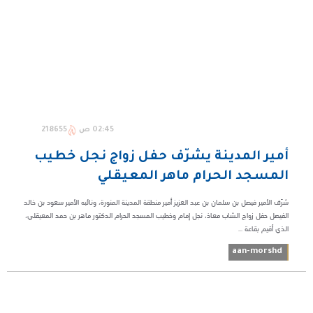
02:45 ص
218655
أمير المدينة يشرّف حفل زواج نجل خطيب
المسجد الحرام ماهر المعيقلي
شرّف الأمير فيصل بن سلمان بن عبد العزيز أمير منطقة المدينة المنورة، ونائبه الأمير سعود بن خالد
الفيصل حفل زواج الشاب معاذ، نجل إمام وخطيب المسجد الحرام الدكتور ماهر بن حمد المعيقلي،
الذي أقيم بقاعة ...
aan-morshd