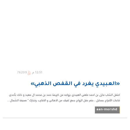
12:51 م
76209
«العبيدي يغرد في القفص الذهبي»
احتفل الشاب مازن بن احمد ملهي العبيدي بزواجه من كريمة حمد بن محمد ال معيد و ذلك بأحدى
قاعات الأفراح بمحايل ، حضر حفل الزواج جمع لفيف من الاهالي و الاقارب .وتبارك " صحيفة الشمال ...
aan-morshd