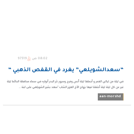
08:02 ص
97519
“سعدالشويلعي” يغرد في القفص الذهبي “
في ليلة من ليالي العمر و أجملها ليلة أُنسٍ وفرح وسرور نثر البدر أنواره في سماء محافظة الحائط ليلة
غير عن كل ليلة ليلة أحتفلنا فيها بزواج الأخ العزيز الشاب "سعد بشير الشويلعي على ابنة ...
aan-morshd