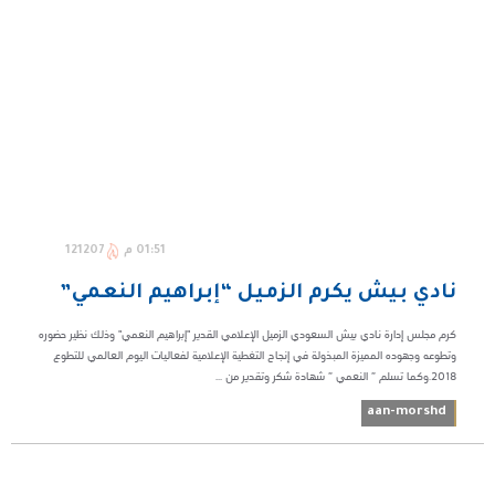
01:51 م
121207
نادي بيش يكرم الزميل “إبراهيم النعمي”
كرم مجلس إدارة نادي بيش السعودي الزميل الإعلامي القدير "إبراهيم النعمي" وذلك نظير حضوره
وتطوعه وجهوده المميزة المبذولة في إنجاح التغطية الإعلامية لفعاليات اليوم العالمي للتطوع
2018.وكما تسلم ” النعمي ” شهادة شكر وتقدير من ...
aan-morshd