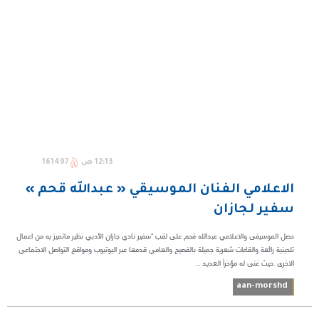
12:13 ص
161497
الاعلامي الفنان الموسيقي « عبدالله قحم »
سفير لجازان
حصل الموسيقى والاعلامي عبدالله قحم على لقب "سفير نادي جازان الأدبي نظير ماتميز به من اعمال
تلحينية رائعة والقاءات شعرية جميلة بالفصيح والعامي قدمها عبر اليوتيوب ومواقع التواصل الاجتماعي
الاخرى .حيث غنى له مؤخراً العديد ...
aan-morshd