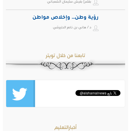
بقلم| بقيش سليمان الشعباني
رؤية وطن… وإخلاص مواطن
د / هاني بن ناصر الحتيرشي
تابعنا من خلال تويتر
أخبارالتعليم