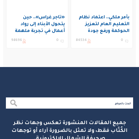
بأمر ملكي.. اعتماد نظام
«تاجر غراس».. حين
التعليم العام لتعزيز
يتحول الأبناء إلى رواد
الحوكمة ورفع جودة
أعمال في تجربة ملهمة
التعليم في المملكة
بنادي غراس الصيفي
98696
0
84534
0
بالجبيل
جميع المقالات المنشورة تعكس وجهات نظر
الكُتّاب فقط، ولا تمثل بالضرورة آراء أو توجهات
صحيفة الشمال الإلكترونية.