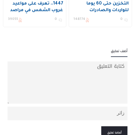
التخزين حتى 60 يوما
1447.. تعرف على مواعيد
للواردات والصادرات
غروب الشمس في مراصد
الخليجية
السعودية اليوم
39055
0
148774
0
أضف تعليق