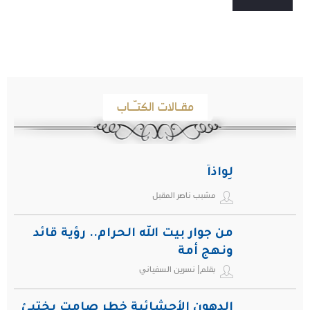
مقـالات الكتـّـاب
لِواذاً
مشبب ناصر المقبل
من جوار بيت الله الحرام.. رؤية قائد
ونهج أمة
بقلم| نسرين السفياني
الدهون الأحشائية خطر صامت يختبئ