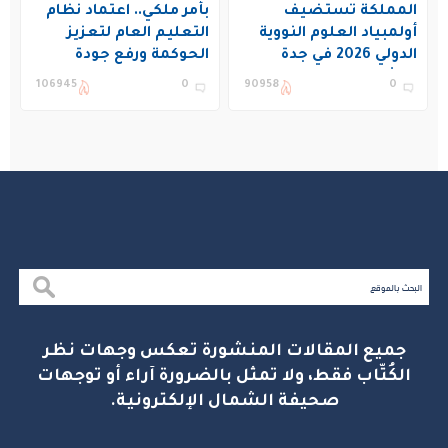
المملكة تستضيف
بأمر ملكي.. اعتماد نظام
أولمبياد العلوم النووية
التعليم العام لتعزيز
الدولي 2026 في جدة
الحوكمة ورفع جودة
بمشاركة 19 دولة
التعليم في المملكة
106945
0
90958
0
جميع المقالات المنشورة تعكس وجهات نظر
الكُتّاب فقط، ولا تمثل بالضرورة آراء أو توجهات
صحيفة الشمال الإلكترونية.