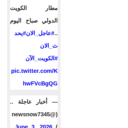
مطار الكويت
الدولي صباح اليوم
..
#عاجل_الان
#يحد
ث_الان
#الكويت_الآن
pic.twitter.com/K
hwFVcBgQG
— أخبار عاجلة ..
(@newsnow7345
June 3, 2026
)