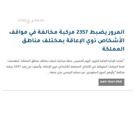
09:10 م
17155
المرور يضبط 2357 مركبة مخالفة في مواقف
الأشخاص ذوي الإعاقة بمختلف مناطق
المملكة
**نفذت الإدارة العامة للمرور، اليوم الخميس، حملة ميدانية شملت مختلف مناطق المملكة، استهدفت
ضبط المركبات المتوقفة في الأماكن المخصصة للأشخاص ذوي الإعاقة، وأسفرت عن رصد 2357 مركبة
مخالفة.**وأوضح المرور السعودي، عبر حسابه الرسمي على منصة ...
aan-morshd