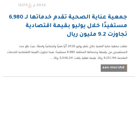
09:14 م
16279
جمعية عناية الصحية تقدم خدماتها لـ 6,980
مستفيدًا خلال يوليو بقيمة اقتصادية
تجاوزت 9.2 مليون ريال
حققت جمعية عناية الصحية خلال شهر يوليو 2026 أثرًا صحيًا واجتماعيًا واسعًا، حيث بلغ عدد
المستفيدين من برامجها وخدماتها المختلفة 6,980 مستفيدًا، فيما تجاوزت القيمة الاقتصادية للخدمات
المقدمة 9,251,194 ريالًا، بقيمة فعلية بلغت 5,046,241 ريالًا، ...
aan-morshd