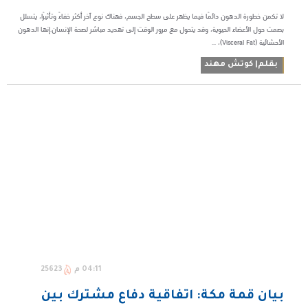
لا تكمن خطورة الدهون دائمًا فيما يظهر على سطح الجسم، فهناك نوع آخر أكثر خفاءً وتأثيرًا، يتسلل
بصمت حول الأعضاء الحيوية، وقد يتحول مع مرور الوقت إلى تهديد مباشر لصحة الإنسان.إنها الدهون
الأحشائية (Visceral Fat)، ...
بقلم| كوتش مهند
04:11 م
25623
بيان قمة مكة: اتفاقية دفاع مشترك بين