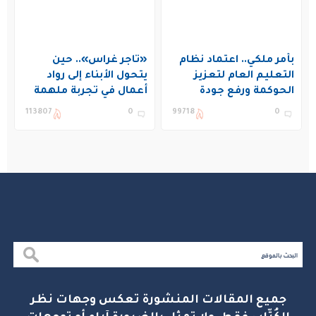
بأمر ملكي.. اعتماد نظام
«تاجر غراس».. حين
التعليم العام لتعزيز
يتحول الأبناء إلى رواد
الحوكمة ورفع جودة
أعمال في تجربة ملهمة
التعليم في المملكة
بنادي غراس الصيفي
113807
0
99718
0
بالجبيل
جميع المقالات المنشورة تعكس وجهات نظر