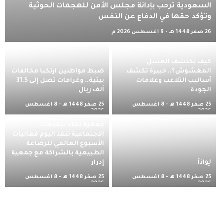
السعودية ترحب بإدانة مجلس الأمن للهجمات الحوثية
وتؤكد حقها في الدفاع عن النفس
26 صفر 1448 هـ - 9 أغسطس 2026 م
كيف تكتشف العسل
المغشوش؟.. خبيرة تكشف
ضبط مواطنين ارتكبا مخالفات
أساليب التلاعب وعلامات
بيئية.. وغرامات تصل إلى 31.5
الجودة
ألف ريال
25 صفر 1448 هـ - 8 أغسطس
25 صفر 1448 هـ - 8 أغسطس
2026 م
2026 م
جمعية نماء للخدمات
الاجتماعية تنفذ اليوم فعاليات
الأسبوع العالمي للرضاعة
الطبيعية بالشراكة مع جمعية
لِواذاً
إدرار
25 صفر 1448 هـ - 8 أغسطس
25 صفر 1448 هـ - 8 أغسطس
2026 م
2026 م