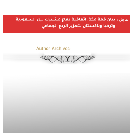
بيان قمة مكة: اتفاقية دفاع مشترك بين السعودية
عاجل :
وتركيا وباكستان لتعزيز الردع الجماعي
Author Archives:
aan-morshd