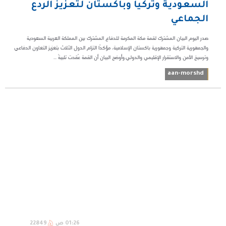
السعودية وتركيا وباكستان لتعزيز الردع
الجماعي
صدر اليوم البيان المشترك لقمة مكة المكرمة للدفاع المشترك بين المملكة العربية السعودية
والجمهورية التركية وجمهورية باكستان الإسلامية، مؤكدًا التزام الدول الثلاث بتعزيز التعاون الدفاعي
وترسيخ الأمن والاستقرار الإقليمي والدولي.وأوضح البيان أن القمة عُقدت تلبيةً ...
aan-morshd
01:26 ص
22849