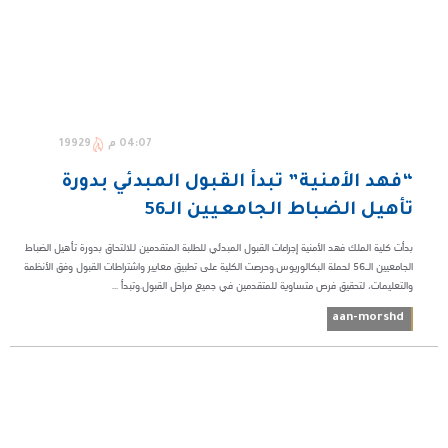
04:07 م
19929
“فهد الأمنية” تبدأ القبول المبدئي بدورة
تأهيل الضباط الجامعيين الـ56
بدأت كلية الملك فهد الأمنية إجراءات القبول المبدئي للطلبة المتقدمين للالتحاق بدورة تأهيل الضباط
الجامعيين الـ56 لحملة البكالوريوس.وحرصت الكلية على تطبيق معايير واشتراطات القبول وفق الأنظمة
والتعليمات، لتحقيق فرص متساوية للمتقدمين في جميع مراحل القبول.وتبدأ ...
aan-morshd