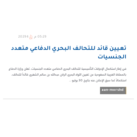
05:29 م
20294
تعيين قائد للتحالف البحري الدفاعي متعدد
الجنسيات
في إطار استكمال الإجراءات التأسيسية للتحالف البحري الدفاعي متعدد الجنسيات، تعلن وزارة الدفاع
بالمملكة العربية السعودية عن تعيين اللواء البحري الركن عبدالله بن سالم الشهري قائداً للتحالف،
استكمالاً لما سبق الإعلان عنه بتاريخ 30 يوليو ...
aan-morshd