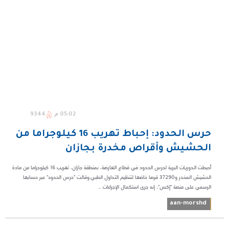
05:02 م
9344
حرس الحدود: إحباط تهريب 16 كيلوجراما من
الحشيش وأقراص مخدرة بجازان
أحبطت الدوريات البرية لحرس الحدود في قطاع العارضة، بمنطقة جازان، تهريب 16 كيلوجراما من مادة
الحشيش المخدر و37290 قرصا خاضعا لتنظيم التداول الطبي.وقالت "حرس الحدود" عبر حسابها
الرسمي على منصة "إكس"، إنه جرى استكمال الإجراءات ...
aan-morshd