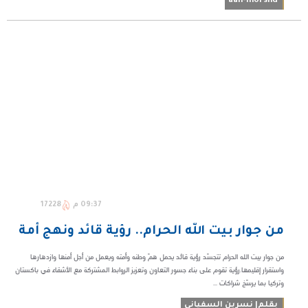
aan-morshd
09:37 م
17228
من جوار بيت الله الحرام.. رؤية قائد ونهج أمة
من جوار بيت الله الحرام تتجسّد رؤية قائد يحمل همّ وطنه وأمته ويعمل من أجل أمنها وازدهارها
واستقرار إقليمها.رؤية تقوم على بناء جسور التعاون وتعزيز الروابط المشتركة مع الأشقاء في باكستان
وتركيا بما يرسّخ شراكات ...
بقلم| نسرين السفياني