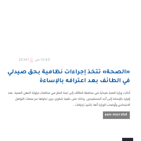
12:40 ص
20367
«الصحة» تتخذ إجراءات نظامية بحق صيدلي
في الطائف بعد اعترافه بالإساءة
أحالت وزارة الصحة صيدليًا في محافظة الطائف إلى لجنة النظر في مخالفات مزاولة المهن الصحية، بعد
إقراره بالإساءة إلى أحد المستفيدين، وذلك على خلفية شكوى جرى تداولها عبر منصات التواصل
الاجتماعي.وأوضحت الوزارة أنها باشرت إجراءات ...
aan-morshd