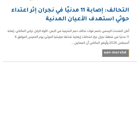
التحالف: إصابة 11 مدنيًا في نجران إثر اعتداء
حوثي استهدف الأعيان المدنية
أعلن المتحدث الرسمي باسم قوات تحالف دعم الشرعية في اليمن، اللواء الركن تركي المالكي، إصابة
11 مدنيًا في منطقة نجران جراء اعتداءات إرهابية نفذتها ميليشيا الحوثي يوم الخميس الموافق 6
أغسطس 2026.وأوضح المالكي أن المصابين ...
aan-morshd