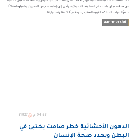
أدانت المملكة الأردنية الهاشمية اليوم الاعتداء الذي نفّذته ميليشيا الحوثي واستهدف الأعيان المدنية
في منطقة نجران باستخدام المقاذيف العشوائية، وأدّى إلى إصابة عددٍ من المدنيّين؛ واعتباره انتهاكًا
سافرًا لسيادة المملكة العربية السعودية، وتهديدًا لأمنها واستقرارها ...
aan-morshd
04:28 م
21827
الدهون الأحشائية خطر صامت يختبئ في
البطن ويهدد صحة الإنسان