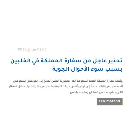
02:05 ص
19126
تحذير عاجل من سفارة المملكة في الفلبين
بسبب سوء الأحوال الجوية
وجّهت سفارة المملكة العربية السعودية لدى جمهورية الفلبين تحذيراً إلى المواطنين السعوديين
الموجودين في البلاد، داعيةً إلى توخي أقصى درجات الحيطة والحذر، في ظل استمرار هطول الأمطار
الغزيرة على عدد من المناطق وما يصاحبها من ...
aan-morshd