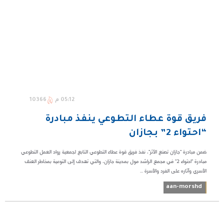
05:12 م
10366
فريق قوة عطاء التطوعي ينفذ مبادرة
“احتواء 2” بجازان
ضمن مبادرة "جازان تصنع الأثر"، نفذ فريق قوة عطاء التطوعي التابع لجمعية رواد العمل التطوعي
مبادرة "احتواء 2" في مجمع الراشد مول بمدينة جازان، والتي تهدف إلى التوعية بمخاطر العنف
الأسري وآثاره على الفرد والأسرة ...
aan-morshd