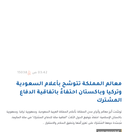
03:42 ص
15038
معالم المملكة تتوشح بأعلام السعودية
وتركيا وباكستان احتفاءً باتفاقية الدفاع
المشترك
توشّحت أبرز معالم وأبراج مدن المملكة بأعلام المملكة العربية السعودية، وجمهورية تركيا، وجمهورية
باكستان الإسلامية؛ احتفاءً بتوقيع الدول الثلاث "اتفاقية مكة للدفاع المشترك" في مكة المكرمة،
مُجسّدة حرصها المُشترك على تعزيز أمنها وتحقيق السلام والاستقرار ...