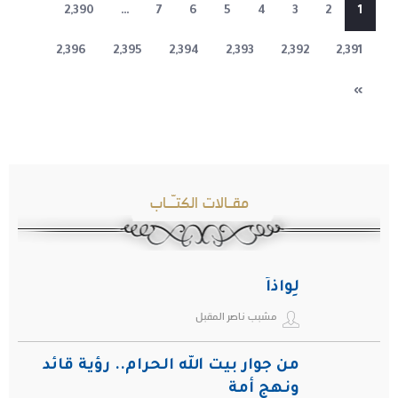
2,390
…
7
6
5
4
3
2
1
2,396
2,395
2,394
2,393
2,392
2,391
»
مقـالات الكتـّـاب
لِواذاً
مشبب ناصر المقبل
من جوار بيت الله الحرام.. رؤية قائد
ونهج أمة