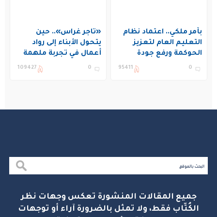
بأمر ملكي.. اعتماد نظام
«تاجر غراس».. حين
التعليم العام لتعزيز
يتحول الأبناء إلى رواد
الحوكمة ورفع جودة
أعمال في تجربة ملهمة
التعليم في المملكة
بنادي غراس الصيفي
109427
0
95411
0
بالجبيل
جميع المقالات المنشورة تعكس وجهات نظر
الكُتّاب فقط، ولا تمثل بالضرورة آراء أو توجهات