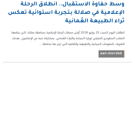
وسط حفاوة الاستقبال.. انطلاق الرحلة
الإعلامية في صلالة بتجربة استوائية تعكس
ثراء الطبيعة العُمانية
انطلقت اليوم السبت 25 يوليو 2026 أولى محطات الرحلة الإعلامية بمحافظة صلالة، التي ينظمها
المكتب السعودي التمثيلي لوزارة السياحة والتراث العُماني، بمشاركة نخبة من الإعلاميين، بهدف
التعريف بالمقومات السياحية والطبيعية والثقافية التي تزخر بها محافظة ...
aan-morshd