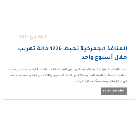
03:17 م
14454
المنافذ الجمركية تُحبط 1226 حالة تهريب
خلال أسبوع واحد
سجّلت المنافذ الجمركية البرية والبحرية والجوية في المملكة 1226 حالة ضبط لممنوعات خلال أسبوع،
شملت 68 صنفاً من المواد المخدرة و424 من المواد المحظورة و2270 من التبغ ومشتقاته، إضافة
إلى مبالغ مالية وأسلحة.وأكدت هيئة الزكاة ...
aan-morshd