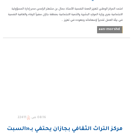
اعتمد المركز الوطني لتعزيز الصحة النفسية الأستاذ جمال بن مشعتر الراجحي مدير إدارة المسؤولية
الاجتماعية بفرع وزارة الموارد البشرية والتنمية الاجتماعية بمنطقة جازان سفيراً للرفاه والعافية النفسية
في بيئة العمل تقديراً لإسهاماته وجهوده في تعزيز ...
aan-morshd
08:16 ص
22411
مركز التراث الثقافي بجازان يحتفي بـ«السبت