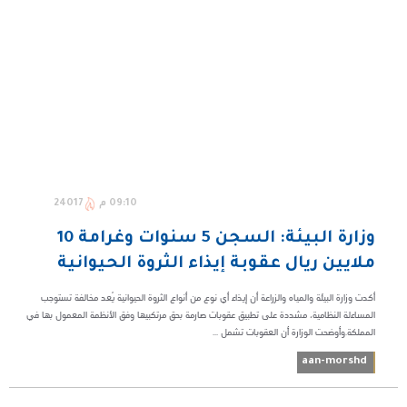
09:10 م
24017
وزارة البيئة: السجن 5 سنوات وغرامة 10
ملايين ريال عقوبة إيذاء الثروة الحيوانية
أكدت وزارة البيئة والمياه والزراعة أن إيذاء أي نوع من أنواع الثروة الحيوانية يُعد مخالفة تستوجب
المساءلة النظامية، مشددة على تطبيق عقوبات صارمة بحق مرتكبيها وفق الأنظمة المعمول بها في
المملكة.وأوضحت الوزارة أن العقوبات تشمل ...
aan-morshd