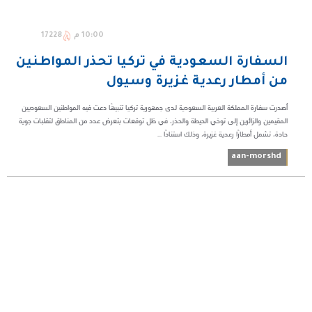
10:00 م
17228
السفارة السعودية في تركيا تحذر المواطنين
من أمطار رعدية غزيرة وسيول
أصدرت سفارة المملكة العربية السعودية لدى جمهورية تركيا تنبيهًا دعت فيه المواطنين السعوديين
المقيمين والزائرين إلى توخي الحيطة والحذر، في ظل توقعات بتعرض عدد من المناطق لتقلبات جوية
حادة، تشمل أمطارًا رعدية غزيرة، وذلك استنادًا ...
aan-morshd