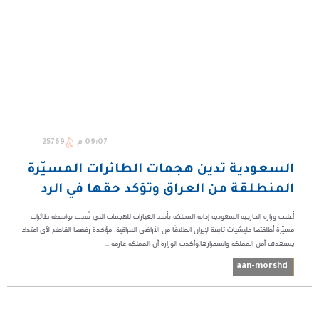
09:07 م
25769
السعودية تدين هجمات الطائرات المسيّرة
المنطلقة من العراق وتؤكد حقها في الرد
أعلنت وزارة الخارجية السعودية إدانة المملكة بأشد العبارات للهجمات التي نُفذت بواسطة طائرات
مسيّرة أطلقتها مليشيات تابعة لإيران انطلاقًا من الأراضي العراقية، مؤكدة رفضها القاطع لأي اعتداء
يستهدف أمن المملكة واستقرارها.وأكدت الوزارة أن المملكة عازمة ...
aan-morshd