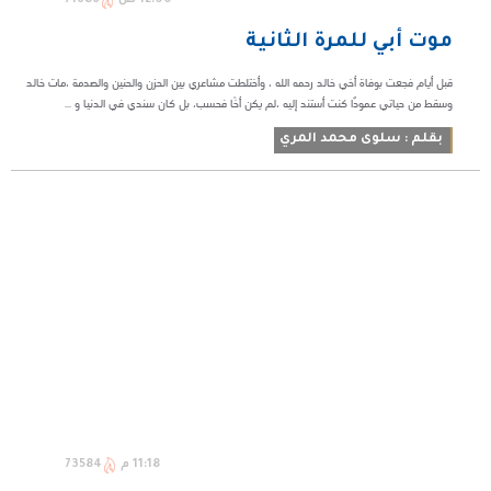
موت أبي للمرة الثانية
قبل أيام فجعت بوفاة أخي خالد رحمه الله ، وأختلطت مشاعري بين الحزن والحنين والصدمة ،مات خالد
وسقط من حياتي عمودٌا كنت أستند إليه ،لم يكن أخًا فحسب، بل كان سندي في الدنيا و ...
بقلم : سلوى محمد المري
11:18 م
73584