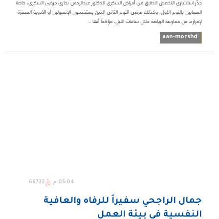
حذّر استشاري التخصص الدقيق في أمراض السكري الدكتور عبدالرحمن بخاري مرضى السكري، خاصة
المصابين بالنوع الأول، وكذلك مرضى النوع الثاني الذين يستخدمون الإنسولين أو الأدوية المحفزة
لإفرازه، من ممارسة الرياضة خلال ساعات الليل، مؤكدًا أنها ...
aan-morshd
05:04 م
66722
جمال الراجحي سفيراً للرفاه والعافية
النفسية في بيئة العمل