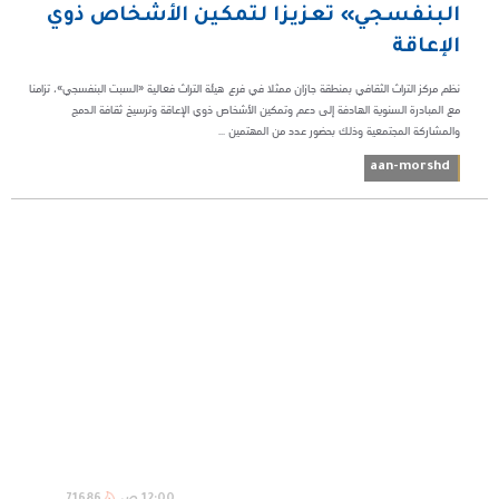
البنفسجي» تعزيزا لتمكين الأشخاص ذوي
الإعاقة
نظم مركز التراث الثقافي بمنطقة جازان ممثلا في فرع هيئة التراث فعالية «السبت البنفسجي»، تزامنا
مع المبادرة السنوية الهادفة إلى دعم وتمكين الأشخاص ذوي الإعاقة وترسيخ ثقافة الدمج
والمشاركة المجتمعية وذلك بحضور عدد من المهتمين ...
aan-morshd
12:00 ص
71686