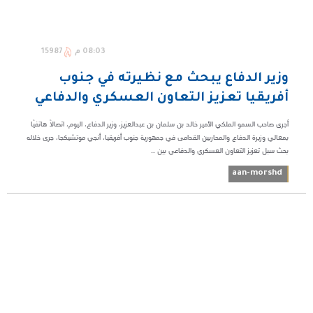
08:03 م
15987
وزير الدفاع يبحث مع نظيرته في جنوب
أفريقيا تعزيز التعاون العسكري والدفاعي
أجرى صاحب السمو الملكي الأمير خالد بن سلمان بن عبدالعزيز، وزير الدفاع، اليوم، اتصالًا هاتفيًا
بمعالي وزيرة الدفاع والمحاربين القدامى في جمهورية جنوب أفريقيا، أنجي موتشيكجا، جرى خلاله
بحث سبل تعزيز التعاون العسكري والدفاعي بين ...
aan-morshd