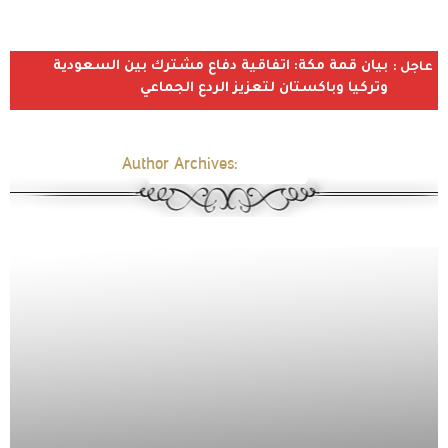
بيان قمة مكة: اتفاقية دفاع مشترك بين السعودية
عاجل :
وتركيا وباكستان لتعزيز الردع الجماعي
Author Archives:
aan-morshd