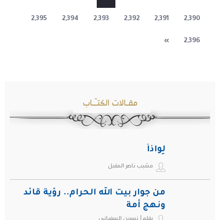
2,395
2,394
2,393
2,392
2,391
2,390
»
2,396
مقـالات الكتـّـاب
لِواذاً
مشبب ناصر المقبل
من جوار بيت الله الحرام.. رؤية قائد
ونهج أمة
بقلم| نسرين السفياني