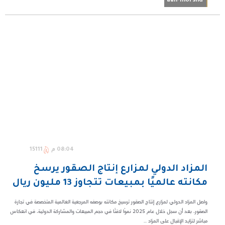
aan-morshd
08:04 م
15111
المزاد الدولي لمزارع إنتاج الصقور يرسخ
مكانته عالميًا بمبيعات تتجاوز 13 مليون ريال
واصل المزاد الدولي لمزارع إنتاج الصقور ترسيخ مكانته بوصفه المرجعية العالمية المتخصصة في تجارة
الصقور، بعد أن سجل خلال عام 2025 نموًا لافتًا في حجم المبيعات والمشاركة الدولية، في انعكاس
مباشر لتزايد الإقبال على المزاد ...