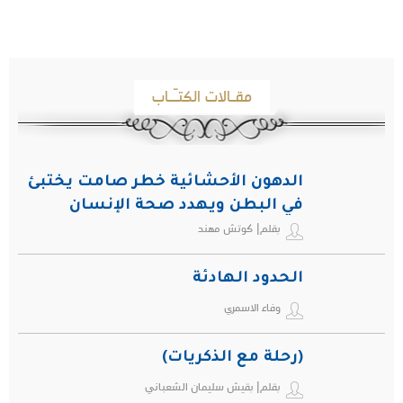
مقـالات الكتـّـاب
الدهون الأحشائية خطر صامت يختبئ
في البطن ويهدد صحة الإنسان
بقلم| كوتش مهند
الحدود الهادئة
وفاء الاسمري
(رحلة مع الذكريات)
بقلم| بقيش سليمان الشعباني