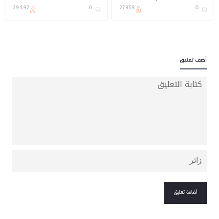
في المنطقة الشرقية
1447هـ
29492
0
27959
0
أضف تعليق