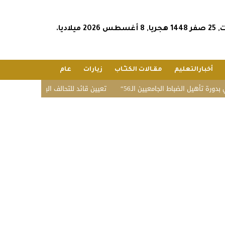
س 2026 ميلاديا.
أخبارالتعليم
مقـالات الكتـّـاب
زيارات
عام
ل الضباط الجامعيين الـ56
تعيين قائد للتحالف البحري الدفاعي متعدد الجنس