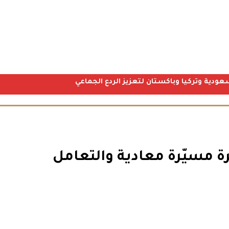
عودية وتركيا وباكستان لتعزيز الردع الجماعي
لكويتية: رصد 24 طائرة مسيّرة معادية والتعامل