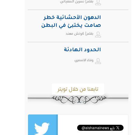
بقلم| نسرين السفياني
الدهون الأحشائية خطر
صامت يختبئ في البطن
بقلم| كوتش مهند
ويهدد صحة الإنسان
الحدود الهادئة
وفاء الاسمري
تابعنا من خلال تويتر