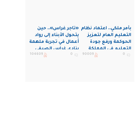
بأمر ملكي.. اعتماد نظام
«تاجر غراس».. حين
التعليم العام لتعزيز
يتحول الأبناء إلى رواد
الحوكمة ورفع جودة
أعمال في تجربة ملهمة
التعليم في المملكة
بنادي غراس الصيفي
104609
0
90009
0
بالجبيل