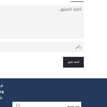
جم
وج
با