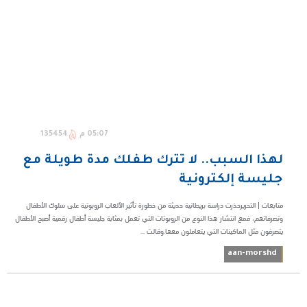
05:07 م
135454
لهذا السبب.. لا تترك طفلك مدة طويلة مع
جليسة إلكترونية
متابعات | التحريرحذرت دراسة بريطانية حديثة من خطورة تأثير الألعاب الروبوتية على سلوك الأطفال
وتصرفاتهم، فمع انتشار هذا النوع من الروبوتات التي تعمل بمثابة جليسة أطفال رقمية أصبح الأطفال
يتصرفون مثل الماكينات التي يتعاملون معها.وقالت ...
aan-morshd