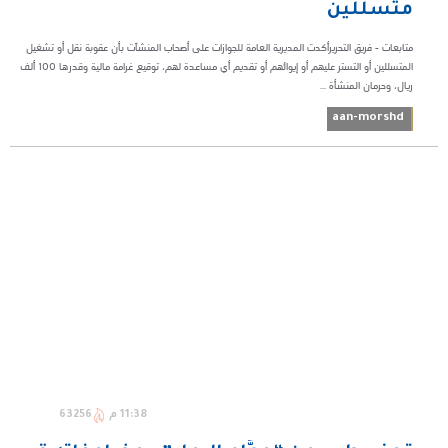
متسللين
متابعات - فريق التحريرأكدت المديرية العامة للجوازات على أصحاب المنشآت بأن عقوبة نقل أو تشغيل
المتسللين أو التستر عليهم أو إيوائهم أو تقديم أي مساعدة لهم، توقيع غرامة مالية وقدرها 100 ألف
ريال، وحرمان المنشأة ...
aan-morshd
11:38 م
63256