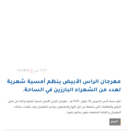
11:17 ص
144850
مهرجان الراس الأبيض ينظم أمسية شعرية
لعدد من الشعراء البارزين في الساحة.
نضم مساء أمس الخميس 16 شوال 1439هــ مهرجان الراس الأبيض امسية شعرية وذلك من ضمن
البرامج والفعاليات التي ينضمها من اجل الزوار والمتنزهين مرتادي المهرجان وقد شهدت ساحات
المهرجان و القاعة المخصصة حضور جماهير غفيرة ...
خيبر