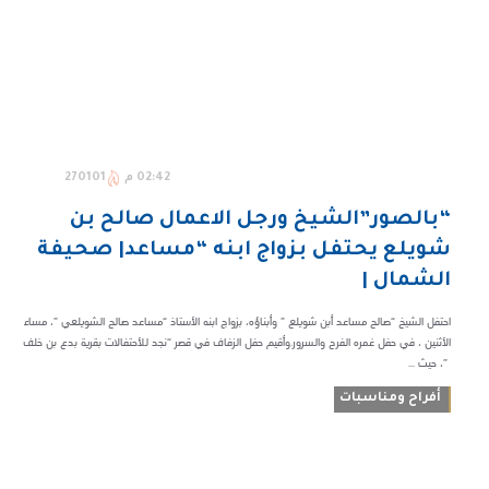
02:42 م
270101
“بالصور”الشيخ ورجل الاعمال صالح بن
شويلع يحتفل بزواج ابنه “مساعد| صحيفة
الشمال |
احتفل الشيخ “صالح مساعد أبن شويلع ” وأبناؤه، بزواج ابنه الأستاذ “مساعد صالح الشويلعي ”، مساء
الأثنين ، في حفل غمره الفرح والسرور.وأقيم حفل الزفاف في قصر “نجد للأحتفالات بقرية بدع بن خلف
”، حيث ...
أفراح ومناسبات