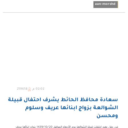
aan-morshd
02:02 م
219618
سعادة محافظ الحائط يشرف احتفال قبيلة
الشوالعة بزواج ابنائها عريف وسلوم
ومحسن
في حفل بهيج احتفلت قبيلة الشوالعة يوم الأربعاء الموافق 1439/10/20 بزواج ابنائها عريف