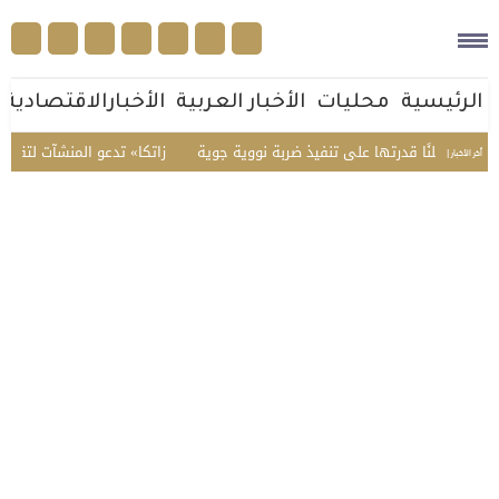
الرئيسية
محليات
الأخبار العربية
الأخبارالاقتصادية
ًا قدرتها على تنفيذ ضربة نووية جوية
«زاتكا» تدعو المنشآت لتقديم نماذج استقطاع
أخر الأخبار |