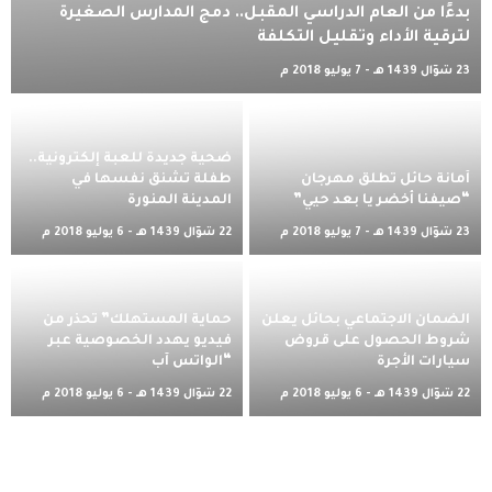
بدءًا من العام الدراسي المقبل.. دمج المدارس الصغيرة
لترقية الأداء وتقليل التكلفة
23 شوّال 1439 هـ - 7 يوليو 2018 م
ضحية جديدة للعبة إلكترونية..
أمانة حائل تطلق مهرجان
طفلة تشنق نفسها في
“صيفنا أخضر يا بعد حيي”
المدينة المنورة
23 شوّال 1439 هـ - 7 يوليو 2018 م
22 شوّال 1439 هـ - 6 يوليو 2018 م
الضمان الاجتماعي بحائل يعلن
حماية المستهلك” تحذر من
شروط الحصول على قروض
فيديو يهدد الخصوصية عبر
سيارات الأجرة
“الواتس آب
22 شوّال 1439 هـ - 6 يوليو 2018 م
22 شوّال 1439 هـ - 6 يوليو 2018 م