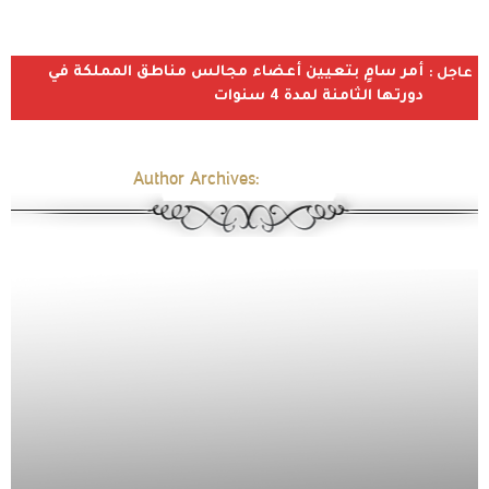
أمر سامٍ بتعيين أعضاء مجالس مناطق المملكة في
عاجل :
دورتها الثامنة لمدة 4 سنوات
Author Archives:
aan-morshd