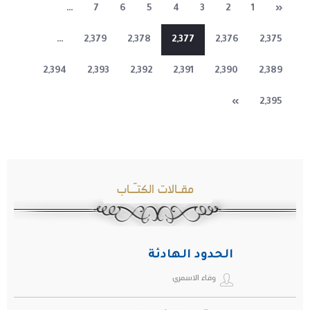
…
7
6
5
4
3
2
1
«
…
2,379
2,378
2,377
2,376
2,375
2,394
2,393
2,392
2,391
2,390
2,389
»
2,395
مقـالات الكتـّـاب
الحدود الهادئة
وفاء الاسمري