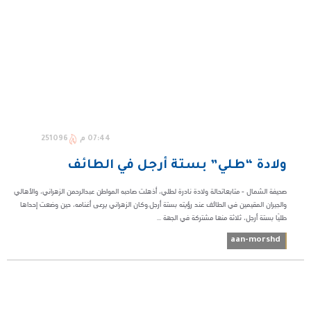
07:44 م
251096
ولادة “طلي” بستة أرجل في الطائف
صحيفة الشمال - متابعاتحالة ولادة نادرة لطلي، أذهلت صاحبه المواطن عبدالرحمن الزهراني، والأهالي
والجيران المقيمين في الطائف عند رؤيته بستة أرجل.وكان الزهراني يرعى أغنامه، حين وضعت إحداها
طليًا بستة أرجل، ثلاثة منها مشتركة في الجهة ...
aan-morshd