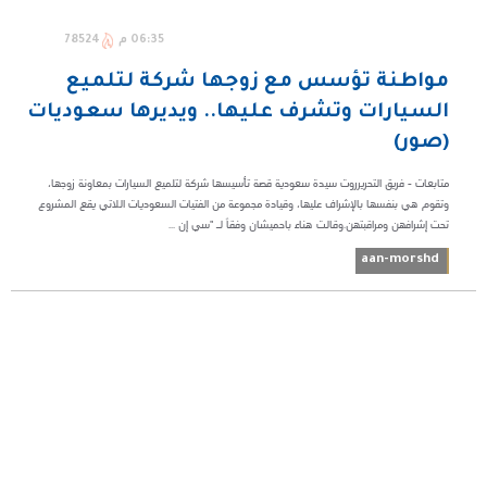
06:35 م
78524
مواطنة تؤسس مع زوجها شركة لتلميع
السيارات وتشرف عليها.. ويديرها سعوديات
(صور)
متابعات - فريق التحريرروت سيدة سعودية قصة تأسيسها شركة لتلميع السيارات بمعاونة زوجها،
وتقوم هي بنفسها بالإشراف عليها، وقيادة مجموعة من الفتيات السعوديات اللاتي يقع المشروع
تحت إشرافهن ومراقبتهن.وقالت هناء باحميشان وفقاً لـ "سي إن ...
aan-morshd