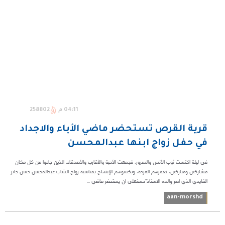
04:11 م
258802
قرية القرص تستحضر ماضي الأباء والاجداد
في حفل زواج ابنها عبدالمحسن
في ليلة اكتست ثوب الأنس والسرور، فجمعت الأحبة والأقارب والأصدقاء، الذين جاءوا من كل مكان
مشاركين ومباركين، تغمرهم الفرحة، ويكسوهم الإبتهاج بمناسبة زواج الشاب عبدالمحسن حسن جابر
الفايدي الذي اصر والده الاستاذ"حسنعلى ان يستحضر ماضي ...
aan-morshd