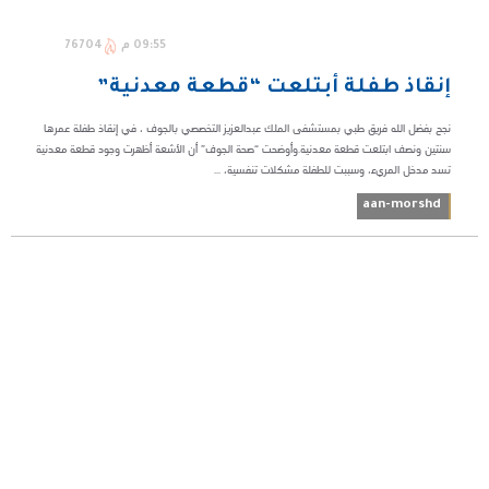
09:55 م
76704
إنقاذ طفلة أبتلعت “قطعة معدنية”
نجح بفضل الله فريق طبي بمستشفى الملك عبدالعزيز التخصصي بالجوف ، في إنقاذ طفلة عمرها
سنتين ونصف ابتلعت قطعة معدنية.وأوضحت “صحة الجوف” أن الأشعة أظهرت وجود قطعة معدنية
تسد مدخل المريء، وسببت للطفلة مشكلات تنفسية، ...
aan-morshd