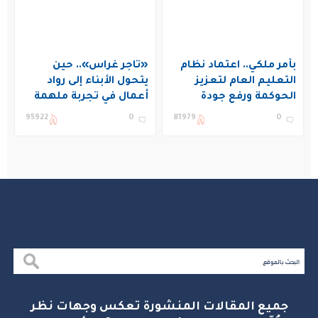
بأمر ملكي.. اعتماد نظام
«تاجر غراس».. حين
التعليم العام لتعزيز
يتحول الأبناء إلى رواد
الحوكمة ورفع جودة
أعمال في تجربة ملهمة
التعليم في المملكة
بنادي غراس الصيفي
95922
0
81979
0
بالجبيل
جميع المقالات المنشورة تعكس وجهات نظر