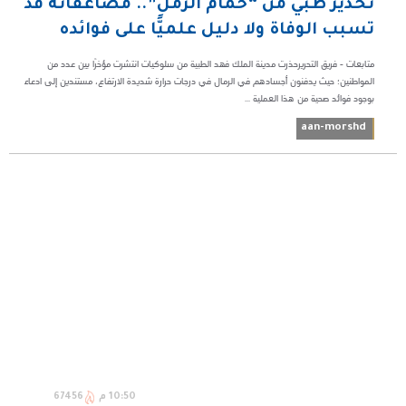
تحذير طبي من “حمَّام الرمل”.. مضاعفاته قد
تسبب الوفاة ولا دليل علميًّا على فوائده
متابعات - فريق التحريرحذرت مدينة الملك فهد الطبية من سلوكيات انتشرت مؤخرًا بين عدد من
المواطنين؛ حيث يدفنون أجسادهم في الرمال في درجات حرارة شديدة الارتفاع، مستندين إلى ادعاء
بوجود فوائد صحية من هذا العملية ...
aan-morshd
10:50 م
67456