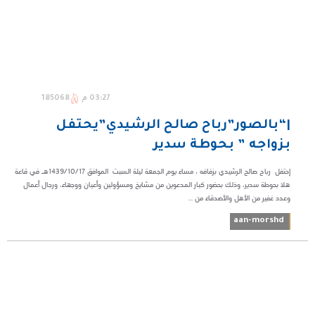
03:27 م
185068
|“بالصور”رباح صالح الرشيدي”يحتفل
بزواجه ” بحوطة سدير
إحتفل رباح صالح الرشيدي بزفافه ، مساء يوم الجمعة ليلة السبت الموافق 1439/10/17هـ في قاعة
هلا بحوطة سدير، وذلك بحضور كبار المدعوين من مشايخ ومسؤولين وأعيان ووجهاء، ورجال أعمال
وعدد غفير من الأهل والأصدقاء من ...
aan-morshd