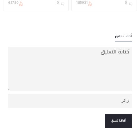
62780
0
185931
0
أضف تعليق