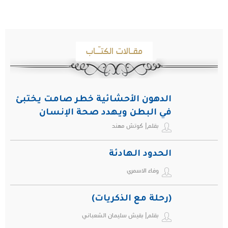
مقـالات الكتـّـاب
الدهون الأحشائية خطر صامت يختبئ
في البطن ويهدد صحة الإنسان
بقلم| كوتش مهند
الحدود الهادئة
وفاء الاسمري
(رحلة مع الذكريات)
بقلم| بقيش سليمان الشعباني