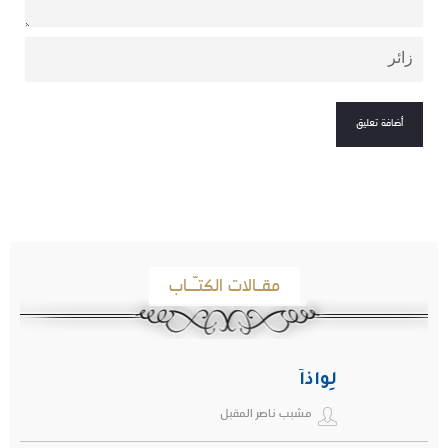
مقـالات الكتـّـاب
لِواذاً
مشبب ناصر المقبل