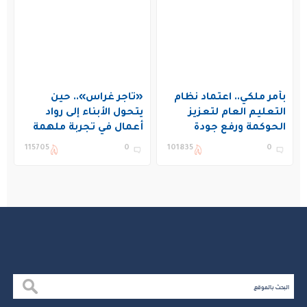
بأمر ملكي.. اعتماد نظام
«تاجر غراس».. حين
التعليم العام لتعزيز
يتحول الأبناء إلى رواد
الحوكمة ورفع جودة
أعمال في تجربة ملهمة
التعليم في المملكة
بنادي غراس الصيفي
115705
0
101835
0
بالجبيل