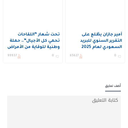
أمير جازان يطّلع على
تحت شعار “اللقاحات
التقرير السنوي للبريد
تحمي كل الأجيال”.. حملة
السعودي لعام 2025
وطنية للوقاية من الأمراض
المعدية في جازان
99937
0
65627
0
أضف تعليق