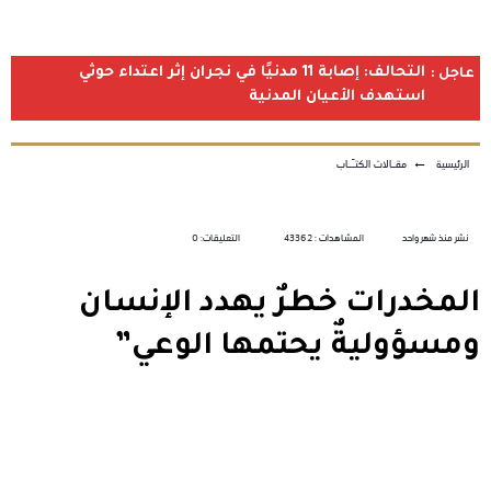
التحالف: إصابة 11 مدنيًا في نجران إثر اعتداء حوثي
عاجل :
استهدف الأعيان المدنية
الرئيسية
←
مقـالات الكتـّـاب
نشر منذ شهر واحد
المشاهدات : 43362
التعليقات: 0
المخدرات خطرٌ يهدد الإنسان
ومسؤوليةٌ يحتمها الوعي”