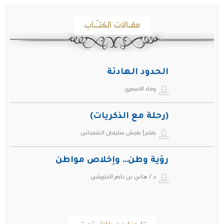
مقـالات الكتـّـاب
الحدود الهادئة
وفاء الاسمري
(رحلة مع الذكريات)
بقلم| بقيش سليمان الشعباني
رؤية وطن… وإخلاص مواطن
د / هاني بن ناصر الحتيرشي