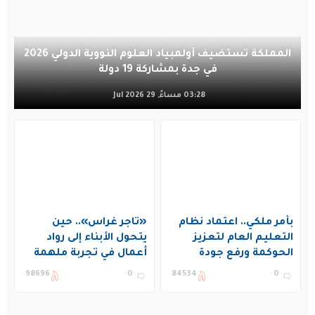
المملكة تستضيف أولمبياد العلوم النووية الدولي 2026
في جدة بمشاركة 19 دولة
03:28 مساءً, 29 Jul 2026
بأمر ملكي.. اعتماد نظام
«تاجر غراس».. حين
التعليم العام لتعزيز
يتحول الأبناء إلى رواد
الحوكمة ورفع جودة
أعمال في تجربة ملهمة
التعليم في المملكة
بنادي غراس الصيفي
98696
0
84534
0
بالجبيل