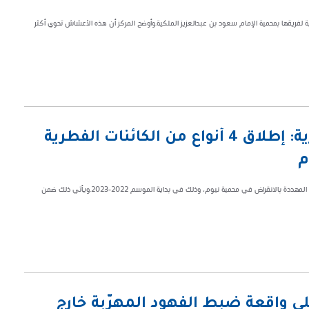
د 5 أعشاش للنعام خلال جولة ميدانية لفريقها بمحمية الإمام سعود بن عبدالعزيز الملكية.وأوضح المركز أن هذه الأعشاش تحوي أكثر
المركز الوطني لتنمية الحياة الفطرية: إطلاق 4 أنواع من الكائنات الفطرية
م
أعلن المركز الوطني لتنمية الحياة الفطرية، عن إطلاق 4 أنواع من الكائنات الفطرية المهددة بالانقراض في محمية نيوم، وذلك في بداية الموسم 2022-2023.ويأتي ذلك ضمن
لى واقعة ضبط الفهود المهرّبة خارج