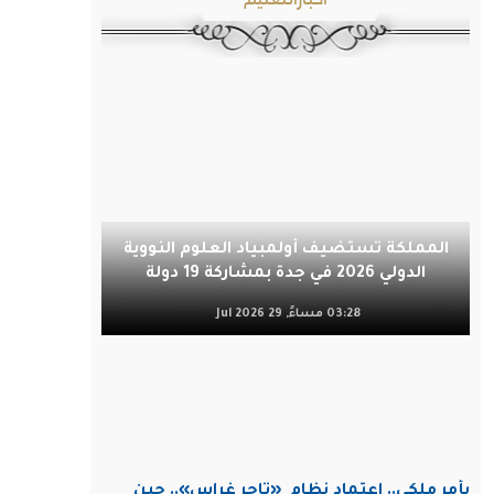
المملكة تستضيف أولمبياد العلوم النووية
الدولي 2026 في جدة بمشاركة 19 دولة
03:28 مساءً, 29 Jul 2026
بأمر ملكي.. اعتماد نظام
«تاجر غراس».. حين