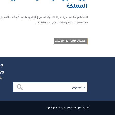
72580
المملكة
أكدت الهيئة السعودية للحياة الفطرية، أنه في إطار تعاونها مع شرطة منطقة جازان 
المتسللين عند محاولة تهريبها إلى المملكة، في ...
عبدالرحمن بن مرشد
جم
وج
با
رئيس التحرير : عبدالرحمن بن مرشد الرشيدي