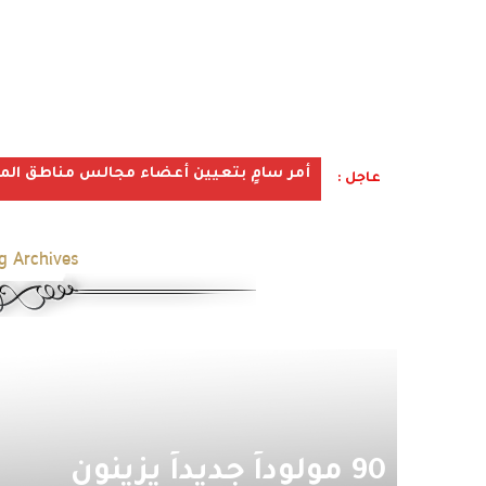
أمر سامٍ بتعيين أعضاء مجالس مناطق المملكة ف
عاجل :
g Archives:
90 مولوداً جديداً يزينون