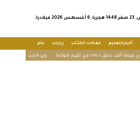
202 ميلاديا.
أخبارالتعليم
مقـالات الكتـّـاب
زيارات
عام
96% في تقييم الحوكمة
وزير الخارجية يشارك في الاجتماع ا