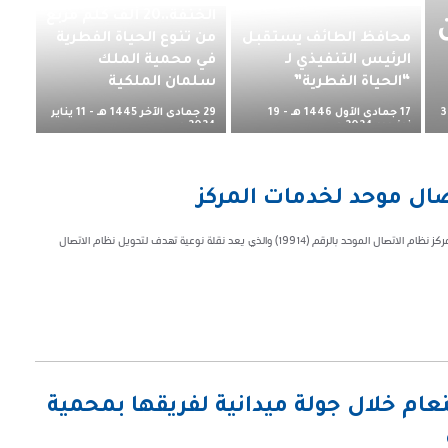
الخنفة..20 ألف كلم مربع
محافظ الطائف يستقبل
من تنوع الحياة الفطرية
الرئيس التنفيذي لـ
في محمية الملك
“الحياة الفطرية”
سلمان الملكية
17 جمادى الأول 1446 هـ - 19
29 جمادى الآخر 1445 هـ - 11 يناير
3
نوفمبر 2024 م
2024 م
صال موحد لخدمات المركز
ضمن جهود رفع كفاءة الخدمات في المركز الوطني لتنمية الحياة الفطرية أطلق المركز نظام الاتصال الموحد بالرقم (19914) والذي يعد نقلة نوعية تهدف لتحويل نظام الاتصال
رصد 5 أعشاش للنعام خلال جولة ميدانية لفريقها بمحمية