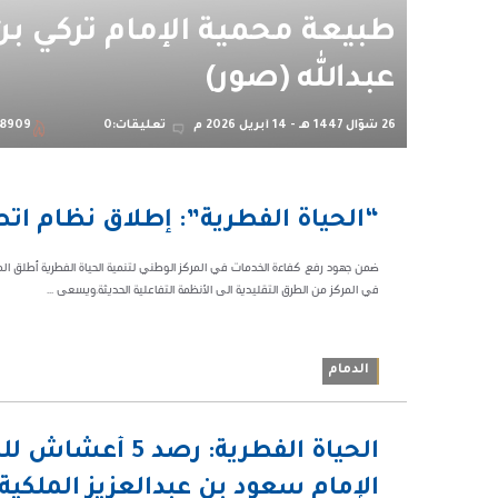
طبيعة محمية الإمام تركي بن
عبدالله (صور)
26 شوّال 1447 هـ - 14 أبريل 2026 م
تعليقات:0
8909
09:58 م
“الحياة الفطرية”: إطلاق نظام ات
82018
في المركز من الطرق التقليدية الى الأنظمة التفاعلية الحديثة.ويسعى ...
الدمام
04:06
الحياة الفطرية: 
م
الإمام سعود بن عبدالعزيز الملكية
62852