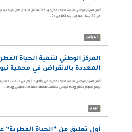
أعلن المركز الوطني لتنمية الحياة الفطرية رص
من 80 بيضة، كما جرى رصد أكثر من 24 ...
الرياض
02:31
ص
المهددة بالانقراض في محمية نيو
95497
برنامج المركز لإكثار وإعادة توطين الكائنات الفطرية المهددة بالانقراض وإعادة ...
نيوم
07:56 م
أول تعليق من “الحياة الفطرية” ع