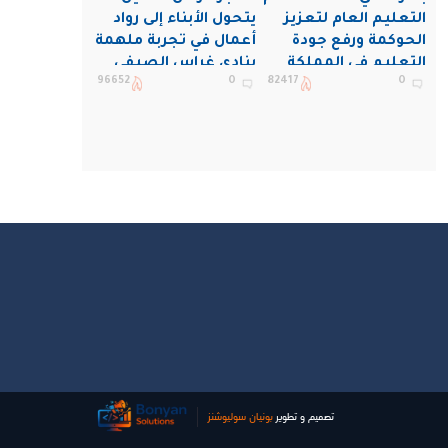
التعليم العام لتعزيز
يتحول الأبناء إلى رواد
الحوكمة ورفع جودة
أعمال في تجربة ملهمة
التعليم في المملكة
بنادي غراس الصيفي
96652
0
82417
0
بالجبيل
تصميم و تطوير
بونیان سولیوشنز