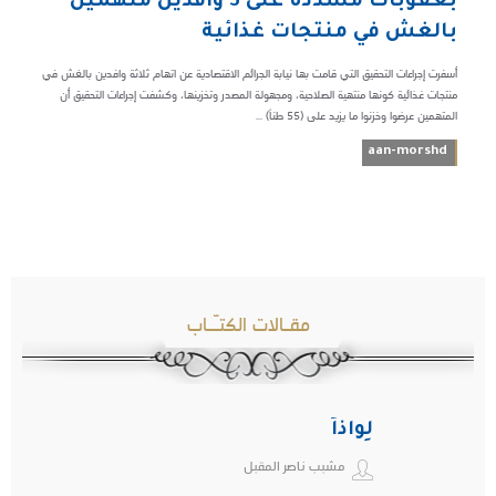
بعقوبات مشددة على 3 وافدين متهمين
بالغش في منتجات غذائية
أسفرت إجراءات التحقيق التي قامت بها نيابة الجرائم الاقتصادية عن اتهام ثلاثة وافدين بالغش في
منتجات غذائية كونها منتهية الصلاحية، ومجهولة المصدر وتخزينها، وكشفت إجراءات التحقيق أن
المتهمين عرضوا وخزنوا ما يزيد على (55 طناً) ...
aan-morshd
مقـالات الكتـّـاب
لِواذاً
مشبب ناصر المقبل