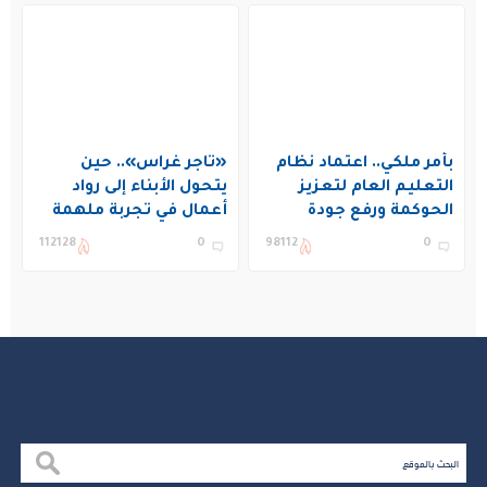
بأمر ملكي.. اعتماد نظام
«تاجر غراس».. حين
التعليم العام لتعزيز
يتحول الأبناء إلى رواد
الحوكمة ورفع جودة
أعمال في تجربة ملهمة
التعليم في المملكة
بنادي غراس الصيفي
112128
0
98112
0
بالجبيل