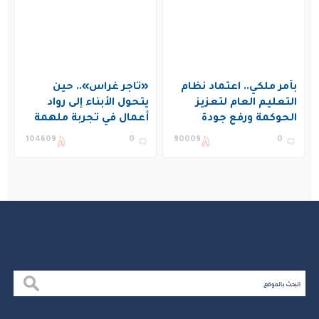
بأمر ملكي.. اعتماد نظام
«تاجر غراس».. حين
التعليم العام لتعزيز
يتحول الأبناء إلى رواد
الحوكمة ورفع جودة
أعمال في تجربة ملهمة
التعليم في المملكة
بنادي غراس الصيفي
104609
0
90009
0
بالجبيل