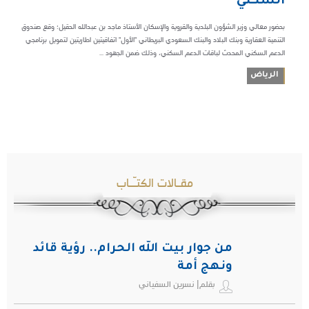
السكني
بحضور معالي وزير الشؤون البلدية والقروية والإسكان الأستاذ ماجد بن عبدالله الحقيل؛ وقع صندوق
التنمية العقارية وبنك البلاد والبنك السعودي البريطاني "الأول" اتفاقيتين اطاريتين لتمويل برنامجي
الدعم السكني المحدث لباقات الدعم السكني، وذلك ضمن الجهود ...
الرياض
مقـالات الكتـّـاب
من جوار بيت الله الحرام.. رؤية قائد
ونهج أمة
بقلم| نسرين السفياني