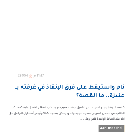
11:17 م
29054
نام واستيقظ على فرق الإنقاذ في غرفته بـ
عنيزة.. ما القصة؟
كشف المواطن بندر الصنيَّدح عن تفاصيل موقف عصيب مر به عقب انقطاع الاتصال بابنه "مهند"،
الطالب في تخصص التمريض بمدينة عنيزة، والذي يسكن بمفرده هناك.وأوضح أنه حاول التواصل مع
ابنه منذ الساعة الواحدة ظهراً وحتى ...
aan-morshd