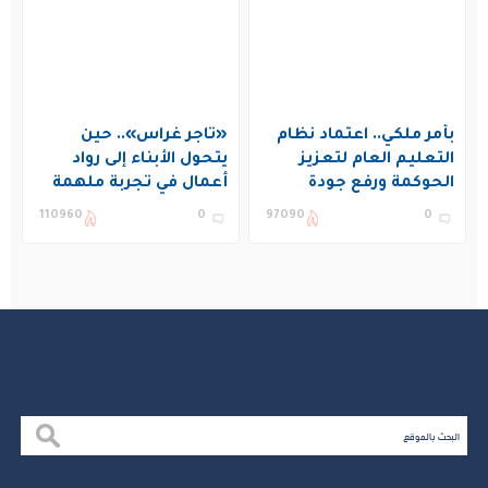
بأمر ملكي.. اعتماد نظام
«تاجر غراس».. حين
التعليم العام لتعزيز
يتحول الأبناء إلى رواد
الحوكمة ورفع جودة
أعمال في تجربة ملهمة
التعليم في المملكة
بنادي غراس الصيفي
110960
0
97090
0
بالجبيل