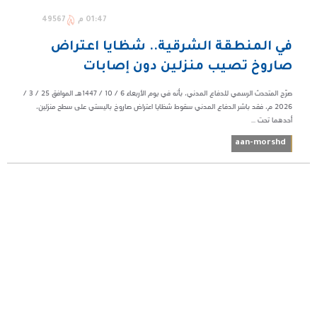
01:47 م
49567
في المنطقة الشرقية.. شظايا اعتراض
صاروخ تصيب منزلين دون إصابات
صرّح المتحدث الرسمي للدفاع المدني، بأنه في يوم الأربعاء 6 / 10 / 1447هـ الموافق 25 / 3 /
2026 م، فقد باشر الدفاع المدني سقوط شظايا اعتراض صاروخ باليستي على سطح منزلين،
أحدهما تحت ...
aan-morshd