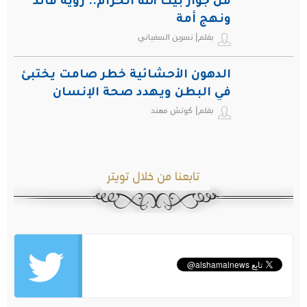
من جوار بيت الله الحرام.. رؤية قائد
ونهج أمة
بقلم| نسرين السفياني
الدهون الأحشائية خطر صامت يختبئ
في البطن ويهدد صحة الإنسان
بقلم| كوتش مهند
تابعنا من خلال تويتر