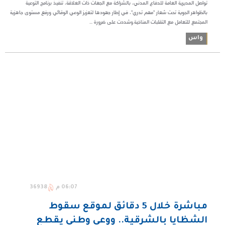
تواصل المديرية العامة للدفاع المدني، بالشراكة مع الجهات ذات العلاقة، تنفيذ برنامج التوعية
بالظواهر الجوية تحت شعار "مهم تدري"، في إطار جهودها لتعزيز الوعي الوقائي ورفع مستوى جاهزية
المجتمع للتعامل مع التقلبات المناخية.وشددت على ضرورة ...
واس
06:07 م
36938
مباشرة خلال 5 دقائق لموقع سقوط
الشظايا بالشرقية.. ووعي وطني يقطع