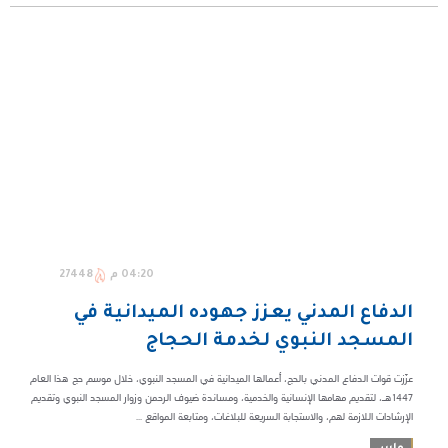
04:20 م
27448
الدفاع المدني يعزز جهوده الميدانية في
المسجد النبوي لخدمة الحجاج
عزّزت قوات الدفاع المدني بالحج، أعمالها الميدانية في المسجد النبوي، خلال موسم حج هذا العام
1447هـ، لتقديم مهامها الإنسانية والخدمية، ومساندة ضيوف الرحمن وزوار المسجد النبوي وتقديم
الإرشادات اللازمة لهم، والاستجابة السريعة للبلاغات، ومتابعة المواقع ...