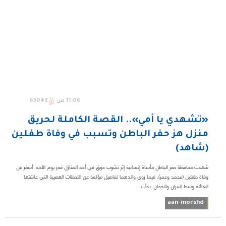
11:06 ص
65043
«تشهدي يا أمي».. القصة الكاملة لحريق
منزل هز حفر الباطن وتسبب في وفاة طفلين
(شاهد)
شهدت محافظة حفر الباطن مأساة إنسانية إثر نشوب حريق في أحد المنازل فجر يوم الأحد، أسفر عن
وفاة طفلين (محمد وعمر)، فيما روى والدهما تفاصيل مؤلمة عن اللحظات العصيبة التي عاشتها
العائلة وسط النيران والدخان. بدأت ...
aan-morshd