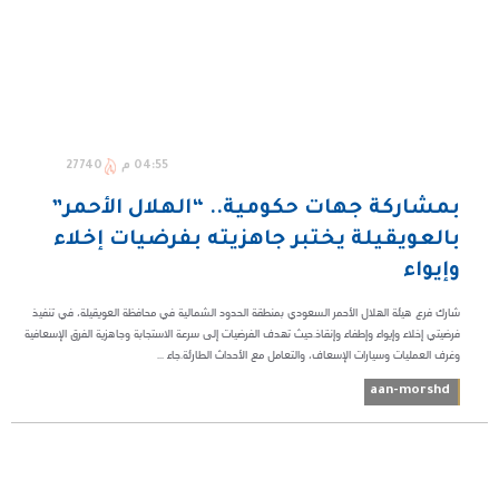
04:55 م
27740
بمشاركة جهات حكومية.. “الهلال الأحمر”
بالعويقيلة يختبر جاهزيته بفرضيات إخلاء
وإيواء
شارك فرع هيئة الهلال الأحمر السعودي بمنطقة الحدود الشمالية في محافظة العويقيلة، في تنفيذ
فرضيتي إخلاء وإيواء وإطفاء وإنقاذ.حيث تهدف الفرضيات إلى سرعة الاستجابة وجاهزية الفرق الإسعافية
وغرف العمليات وسيارات الإسعاف، والتعامل مع الأحداث الطارئة.جاء ...
aan-morshd