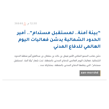
12:30 م
36646
“بيئة آمنة.. لمستقبل مستدام”.. أمير
الحدود الشمالية يدشن فعاليات اليوم
العالمي للدفاع المدني
دشن صاحب السمو الملكي الأمير فيصل بن خالد بن سلطان بن عبدالعزيز أمير منطقة الحدود
الشمالية، فعاليات اليوم العالمي للدفاع المدني بالمنطقة، تحت شعار "بيئة آمنة.. لمستقبل
مستدام"، التي ينظمها الدفاع المدني بالمنطقة، بمشاركة عدد ...
aan-morshd