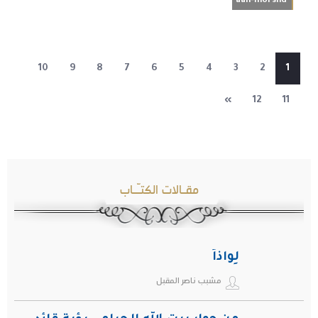
aan-morshd
10
9
8
7
6
5
4
3
2
1
»
12
11
مقـالات الكتـّـاب
لِواذاً
مشبب ناصر المقبل