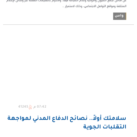
عن أماكن تجمُّع السيول والأودية وعدم السباحة فيها، والالتزام بالتعليمات المعلنة عبر وسائل الإعلام
المختلفة ومواقع التواصل الاجتماعي، وذلك لاستمرار ...
واس
07:42 م
41245
سلامتك أولاً.. نصائح الدفاع المدني لمواجهة
التقلبات الجوية