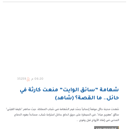
06:20 م
35259
شهامة “سائق الوايت” منعت كارثة في
حائل.. ما القصة؟ (شاهد)
شهدت مدينة حائل موقفاً إنسانياً جسّد قيم الشهامة في شباب المملكة، حيث ساهم "خليفة الغيثي"
سائق "صهريج مياه"، في السيطرة على حريق اندلع بداخل استراحة شباب، مسانداً جهود الدفاع
المدني في إنقاذ الأرواح قبل وقوع ...