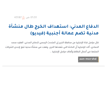
01:51 ص
45187
الدفاع المدني: استهداف الخرج طال منشأة
مدنية تضم عمالة أجنبية (فيديو)
قال مراسل قناة الإخبارية من محافظة الخرج إن المتحدث الرسمي للدفاع المدني، العقيد محمد
الحمادي، أكد للإخبارية أن الحادثة التي شهدتها الخرج، وقعت في منشأة مدنية تتبع لإحدى الشركات
المختصة في أعمال النظافة.وأضاف مراسل الإخبارية ...
aan-morshd