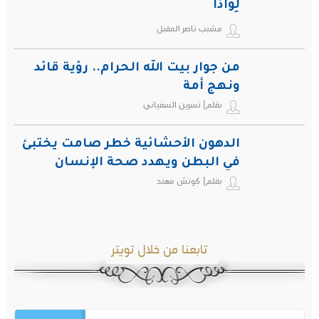
لِواذاً
مشبب ناصر المقبل
من جوار بيت الله الحرام.. رؤية قائد
ونهج أمة
بقلم| نسرين السفياني
الدهون الأحشائية خطر صامت يختبئ
في البطن ويهدد صحة الإنسان
بقلم| كوتش مهند
تابعنا من خلال تويتر