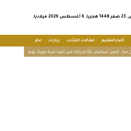
202 ميلاديا.
أخبارالتعليم
مقـالات الكتـّـاب
زيارات
عام
 الصين تستعرض علنًا قدرتها على تنفيذ ضربة نووية جوية
«زاتكا» تدعو المنشآت 