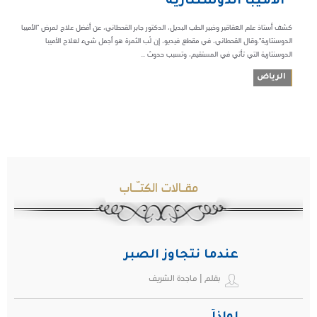
“الأميبا الدوسنتارية”
كشف أستاذ علم العقاقير وخبير الطب البديل، الدكتور جابر القحطاني، عن أفضل علاج لمرض "الأميبا
الدوسنتارية".وقال القحطاني، في مقطع فيديو، إن لُب الثمرة هو أجمل شيء لعلاج الأميبا
الدوسنتارية التي تأتي في المستقيم، وتسبب حدوث ...
الرياض
مقـالات الكتـّـاب
عندما نتجاوز الصبر
بقلم | ماجدة الشريف