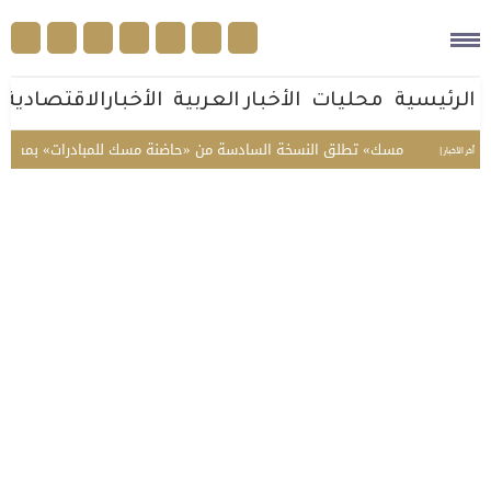
الرئيسية
محليات
الأخبار العربية
الأخبارالاقتصادية
«مسك» تطلق النسخة السادسة من «حاضنة مسك للمبادرات» بمشاركة 12 مبادرة شبابية
أخر الأخبار |