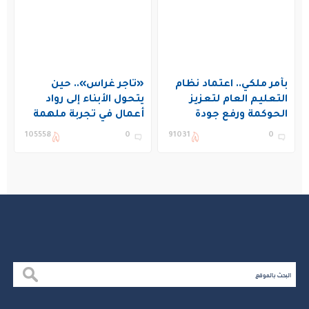
بأمر ملكي.. اعتماد نظام
«تاجر غراس».. حين
التعليم العام لتعزيز
يتحول الأبناء إلى رواد
الحوكمة ورفع جودة
أعمال في تجربة ملهمة
التعليم في المملكة
بنادي غراس الصيفي
105558
0
91031
0
بالجبيل