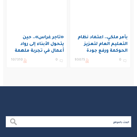
بأمر ملكي.. اعتماد نظام
«تاجر غراس».. حين
التعليم العام لتعزيز
يتحول الأبناء إلى رواد
الحوكمة ورفع جودة
أعمال في تجربة ملهمة
التعليم في المملكة
بنادي غراس الصيفي
107310
0
93075
0
بالجبيل