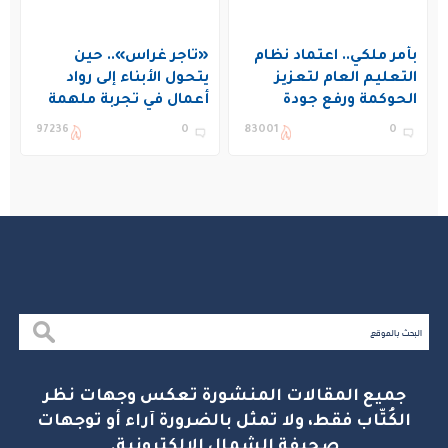
بأمر ملكي.. اعتماد نظام
«تاجر غراس».. حين
التعليم العام لتعزيز
يتحول الأبناء إلى رواد
الحوكمة ورفع جودة
أعمال في تجربة ملهمة
التعليم في المملكة
بنادي غراس الصيفي
97236
0
83001
0
بالجبيل
جميع المقالات المنشورة تعكس وجهات نظر
الكُتّاب فقط، ولا تمثل بالضرورة آراء أو توجهات
صحيفة الشمال الإلكترونية.