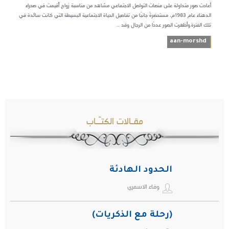
أعادت صور متداولة على منصات التواصل الاجتماعي مشاهد من مناسبة زواج أُقيمت في صحراء
الدهناء عام 1983م، مستحضرةً جانبًا من تفاصيل الحياة الاجتماعية البسيطة التي كانت سائدة في
تلك الفترة.وأظهرت الصور عددًا من الرجال وقد ...
aan-morshd
مقـالات الكتـّـاب
الحدود الهادئة
وفاء الاسمري
(رحلة مع الذكريات)