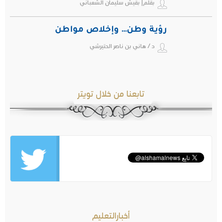
بقلم| بقيش سليمان الشعباني
رؤية وطن… وإخلاص مواطن
د / هاني بن ناصر الحتيرشي
تابعنا من خلال تويتر
أخبارالتعليم