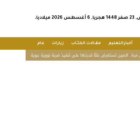
202 ميلاديا.
أخبارالتعليم
مقـالات الكتـّـاب
زيارات
عام
. الصين تستعرض علنًا قدرتها على تنفيذ ضربة نووية جوية
«زاتكا» تدعو المنشآت