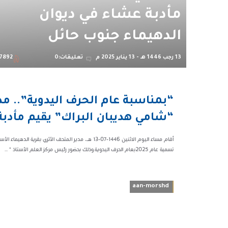
مأدبة عشاء في ديوان
الدهيماء جنوب حائل
13 رجب 1446 هـ - 13 يناير 2025 م
تعليقات:0
7892
11:03 م
“بمناسبة عام الحرف اليدوية”.. مد
87892
“شامي هديبان البراك” يقيم مأدبة
أقام مساء اليوم الاثنين 1446-07-13 هـ، مدير المتحف ا
تسمية عام 2025بعام الحرف اليدوية.وذلك بحضور رئيس مركز العلم الأستاذ " ...
aan-morshd