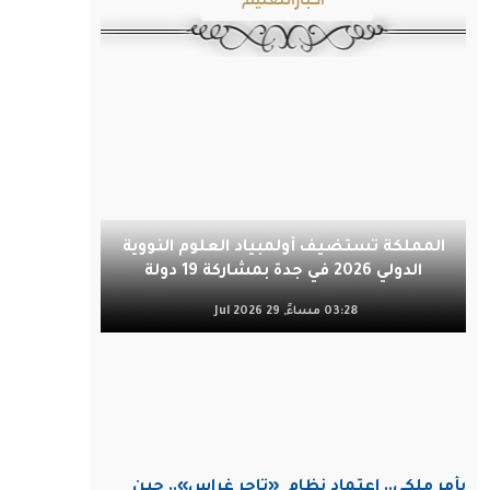
المملكة تستضيف أولمبياد العلوم النووية
الدولي 2026 في جدة بمشاركة 19 دولة
03:28 مساءً, 29 Jul 2026
بأمر ملكي.. اعتماد نظام
«تاجر غراس».. حين