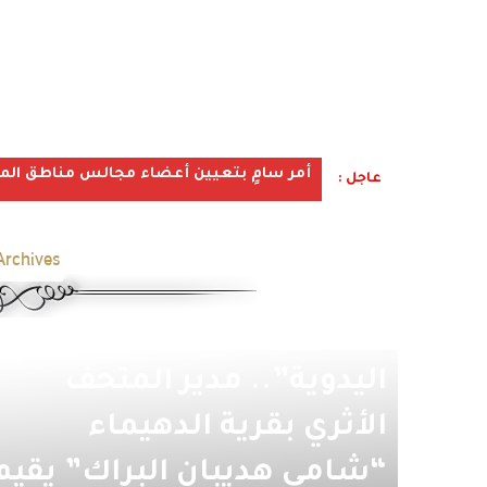
أمر سامٍ بتعيين أعضاء مجالس مناطق المملكة ف
عاجل :
rchives:
“بمناسبة عام الحرف
اليدوية”.. مدير المتحف
الأثري بقرية الدهيماء
“شامي هديبان البراك” يقيم