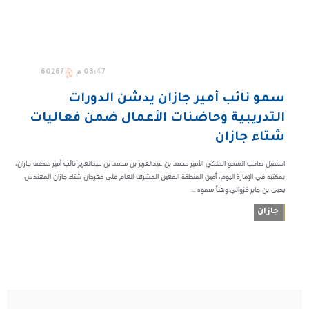
03:47 م
60267
سمو نائب أمير جازان يدشن الدورات
التدريبية وحاضنات الأعمال ضمن فعاليات
شتاء جازان
استقبل صاحب السمو الملكي الأمير محمد بن عبدالعزيز بن محمد بن عبدالعزيز نائب أمير منطقة جازان،
بمكتبه في الإمارة اليوم، أمين المنطقة المعين المشرف العام على مهرجان شتاء جازان المهندس
يحيى بن جابر غزواني.وهنأ سموه ...
جازان