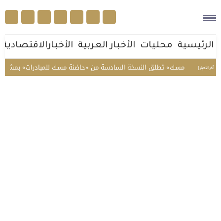
الرئيسية
محليات
الأخبار العربية
الأخبارالاقتصادية
«مسك» تطلق النسخة السادسة من «حاضنة مسك للمبادرات» بمشاركة 12 مبادرة شبابية
أخر الأخبار |