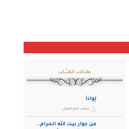
مقـالات الكتـّـاب
لِواذاً
مشبب ناصر المقبل
من جوار بيت الله الحرام..