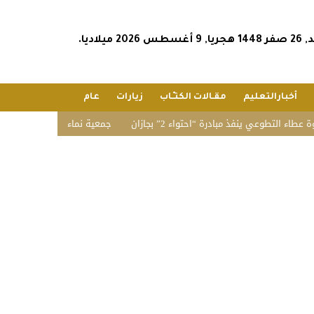
أغسطس 2026 ميلاديا.
أخبارالتعليم
مقـالات الكتـّـاب
زيارات
عام
طوعي ينفذ مبادرة “احتواء 2” بجازان
جمعية نماء للخدمات الاجتماعية تنفذ