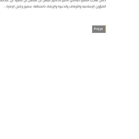
دشّن صاحب السمو الملكي الأمير الدكتور فيصل بن مشعل بن سعود بن عبدالعزيز أمي
الشؤون الإسلامية والأوقاف والدعوة والإرشاد بالمنطقة، بحضور وكيل الإمارة ...
بريدة