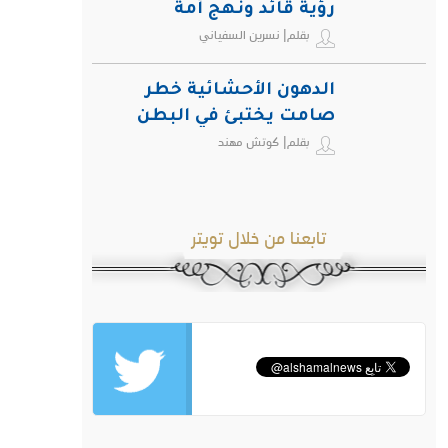
رؤية قائد ونهج أمة
بقلم| نسرين السفياني
الدهون الأحشائية خطر
صامت يختبئ في البطن
بقلم| كوتش مهند
ويهدد صحة الإنسان
تابعنا من خلال تويتر