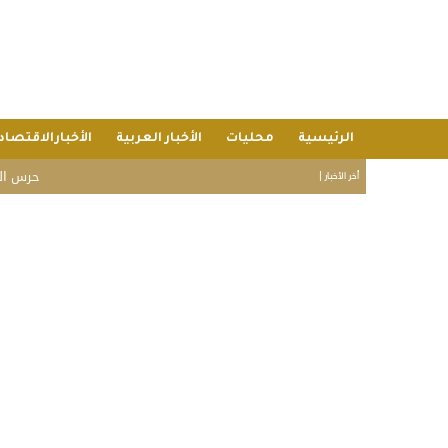
الرئيسية
محليات
الأخبار العربية
الأخبارالاقتصاد
حرس الحدود: إحباط تهريب 16 كيلوجرام
أخر الأخبار |