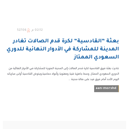
02:12 م
52706
بعثة “القادسية” لكرة قدم الصالات تغادر
المدينة للمشاركة في الأدوار النهائية للدوري
السعودي الممتاز
غادرت بعثة فريق القادسية لكرة قدم الصالات إلى المدينة المنورة للمشاركة في الأدوار النهائية من
الدوري السعودي الممتاز، وسط جاهزية فنية ومعنوية وأجواء حماسية.ويخوض القادسية أولى مبارياته
اليوم الأحد أمام فريق فيد على صالة مدينة ...
aan-morshd