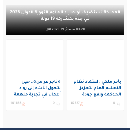
المملكة تستضيف أولمبياد العلوم النووية الدولي 2026
في جدة بمشاركة 19 دولة
03:28 مساءً, 29 Jul 2026
بأمر ملكي.. اعتماد نظام
«تاجر غراس».. حين
التعليم العام لتعزيز
يتحول الأبناء إلى رواد
الحوكمة ورفع جودة
أعمال في تجربة ملهمة
التعليم في المملكة
بنادي غراس الصيفي
101835
0
87527
0
بالجبيل