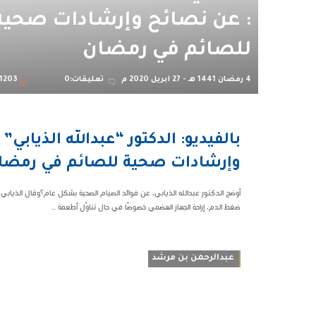
: عن نصائح وإرشادات صحية
للصائم في رمضان
4 رمضان 1441 هـ - 27 أبريل 2020 م
تعليقات:0
1203
04:46 م
بالفيديو: الدكتور “عبدالله الذياب
81203
وإرشادات صحية للصائم في رمضا
أوضح الدكتور عبدالله الذيابي، عن فوائد الصيام الصحية بشكل عام؟وقال الذيابي أ
ضغط الدم، إراحة الجهاز الهضمي خصوصًا في حال تناوُل أطعمة ...
عبدالرحمن بن مرشد