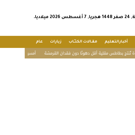
2026 ميلاديا.
أخبارالتعليم
مقـالات الكتـّـاب
زيارات
عام
تج بطاطس مقلية أقل دهونًا دون فقدان القرمشة
أمسية حائلية تحتفي بالشعر