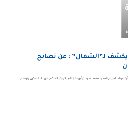
8
ي” يكشف لـ”الشمال” : عن نصائح
ن
ن فوائد الصيام الصحية متعددة، ومن أبرزها: إنقاص الوزن، التحكم في داء السكري وارتفاع