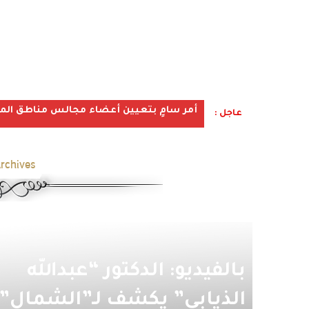
أمر سامٍ بتعيين أعضاء مجالس مناطق المملكة ف
عاجل :
rchives:
بالفيديو: الدكتور “عبدالله
الذيابي” يكشف لـ”الشمال”