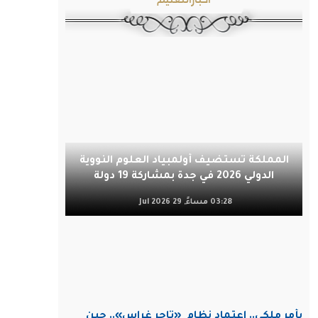
المملكة تستضيف أولمبياد العلوم النووية
الدولي 2026 في جدة بمشاركة 19 دولة
03:28 مساءً, 29 Jul 2026
بأمر ملكي.. اعتماد نظام
«تاجر غراس».. حين