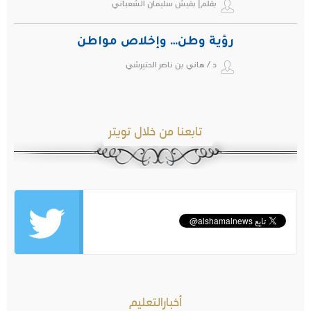
بقلم| بقيش سليمان الشعباني
رؤية وطن… وإخلاص مواطن
د / هاني بن ناصر الحتيرشي
تابعنا من خلال تويتر
أخبارالتعليم