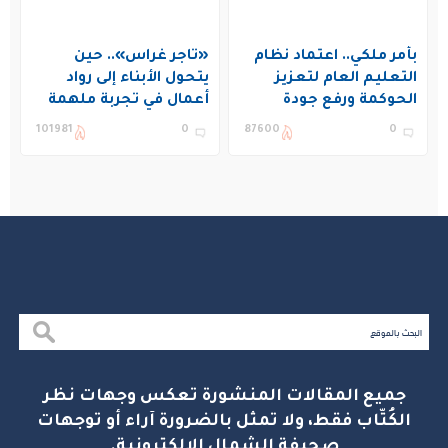
بأمر ملكي.. اعتماد نظام
«تاجر غراس».. حين
التعليم العام لتعزيز
يتحول الأبناء إلى رواد
الحوكمة ورفع جودة
أعمال في تجربة ملهمة
التعليم في المملكة
بنادي غراس الصيفي
101981
0
87600
0
بالجبيل
جميع المقالات المنشورة تعكس وجهات نظر
الكُتّاب فقط، ولا تمثل بالضرورة آراء أو توجهات
صحيفة الشمال الإلكترونية.