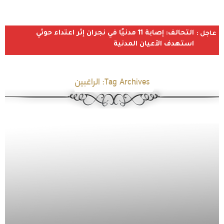
التحالف: إصابة 11 مدنيًا في نجران إثر اعتداء حوثي
عاجل :
استهدف الأعيان المدنية
Tag Archives:
الراغبين