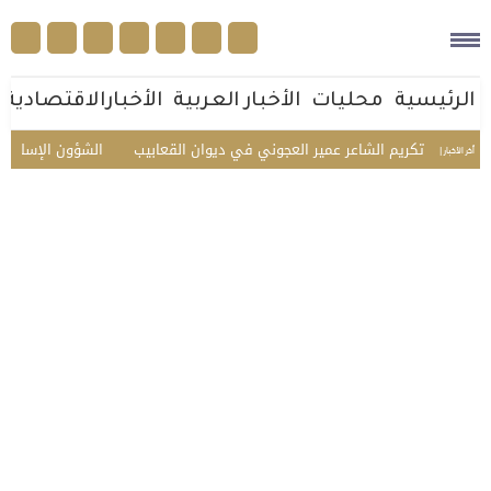
الرئيسية
محليات
الأخبار العربية
الأخبارالاقتصادية
أهله.. تكريم الشاعر عمير العجوني في ديوان القعابيب
الشؤون الإسلامية تس
أخر الأخبار |