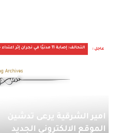
التحالف: إصابة 11 مدنيًا في نجران إثر اعتداء حوثي استهدف الأعيان المدنية
عاجل :
ag Archives:
امير الشرقية يرعى تدشين
الموقع الالكتروني الجديد