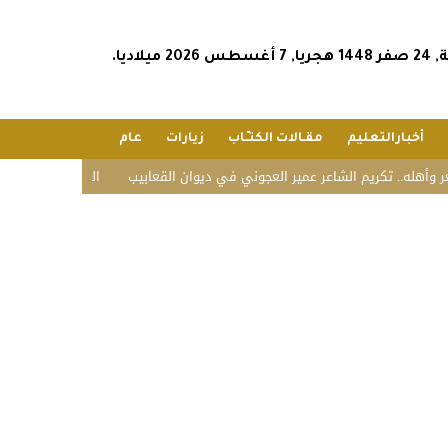
2026 ميلاديا.
أخبارالتعليم
مقـالات الكتـّـاب
زيارات
عام
ه.. تكريم الشاعر عمير العجوني في ديوان القعابيب
الشؤون الإسلامية تستقب