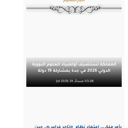
المملكة تستضيف أولمبياد العلوم النووية
الدولي 2026 في جدة بمشاركة 19 دولة
03:28 مساءً, 29 Jul 2026
بأمر ملكي.. اعتماد نظام
«تاجر غراس».. حين