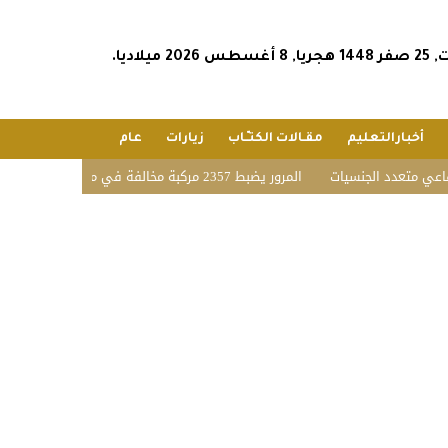
س 2026 ميلاديا.
أخبارالتعليم
مقـالات الكتـّـاب
زيارات
عام
تعدد الجنسيات
المرور يضبط 2357 مركبة مخالفة في مواقف الأشخاص ذوي الإعاقة بمختلف مناطق المملكة