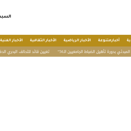
السبت, 25 صفر 1448 هجريا, 8 أغسط
ية
أخبارمتنوعة
الأخبار الرياضية
الأخبار الثقافية
الأخبار الفنية
 بدورة تأهيل الضباط الجامعيين الـ56
تعيين قائد للتحالف البحري الدفاعي م