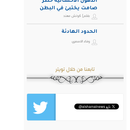
الدهون الأحشائية خطر
صامت يختبئ في البطن
بقلم| كوتش مهند
ويهدد صحة الإنسان
الحدود الهادئة
وفاء الاسمري
تابعنا من خلال تويتر