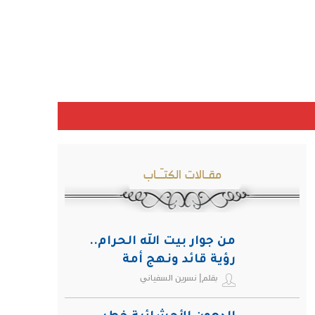
مقـالات الكتـّـاب
من جوار بيت الله الحرام..
رؤية قائد ونهج أمة
بقلم| نسرين السفياني