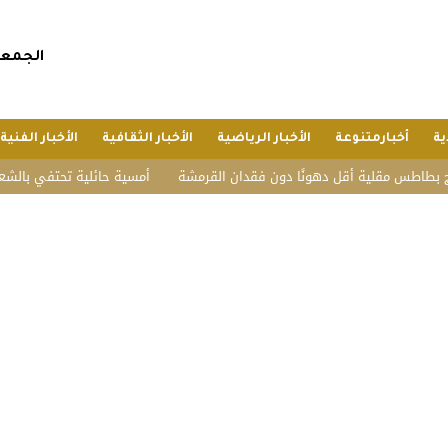
الجمعة, 24 صفر 1448 هجريا, 7 أغسطس 
ية
أخبارمتنوعة
الأخبار الرياضية
الأخبار الثقافية
الأخبار الفنية
طس مقلية أقل دهونًا دون فقدان القرمشة
أمسية حائلية تحتفي بالشعر وأهله