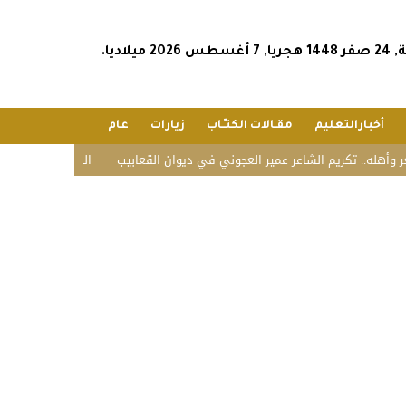
2026 ميلاديا.
أخبارالتعليم
مقـالات الكتـّـاب
زيارات
عام
.. تكريم الشاعر عمير العجوني في ديوان القعابيب
الشؤون الإسلامية تستقبل