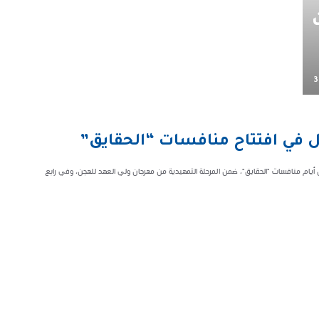
3
 في افتتاح منافسات “الحقايق”
ل أيام منافسات "الحقايق"، ضمن المرحلة التمهيدية من مهرجان ولي العهد للهجن، وفي رابع