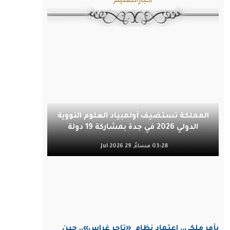
المملكة تستضيف أولمبياد العلوم النووية
الدولي 2026 في جدة بمشاركة 19 دولة
03:28 مساءً, 29 Jul 2026
بأمر ملكي.. اعتماد نظام
«تاجر غراس».. حين