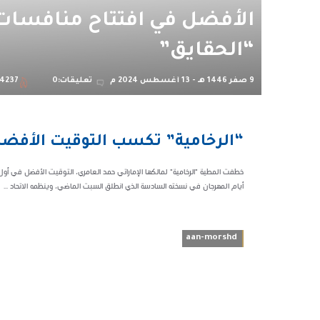
الأفضل في افتتاح منافسات
“الحقايق”
9 صفر 1446 هـ - 13 أغسطس 2024 م
تعليقات:0
4237
08:21 م
“الرخامية” تكسب التوقيت الأفضل
34237
خطفت المطية "الرخامية" لمالكها الإماراتي حمد العامري، التوقيت الأفضل في أو
أيام المهرجان في نسخته السادسة الذي انطلق السبت الماضي، وينظمه الاتحاد ...
aan-morshd