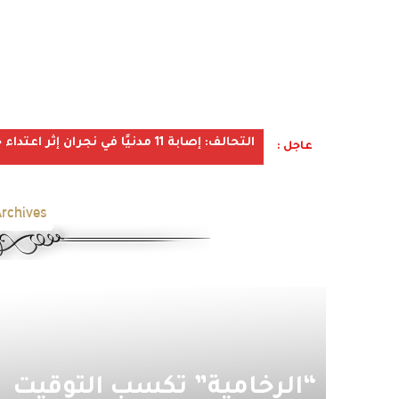
التحالف: إصابة 11 مدنيًا في نجران إثر اعتداء حوثي استهدف الأعيان المدنية
عاجل :
rchives:
“الرخامية” تكسب التوقيت